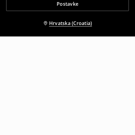
Postavke
Hrvatska (Croatia)
Drugi kupci su također odabrali