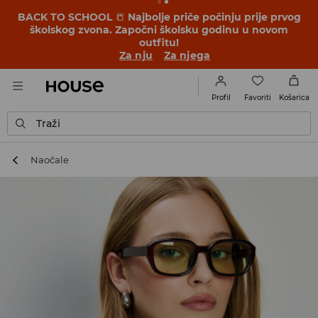
BACK TO SCHOOL
📒
Najbolje priče počinju prije prvog
školskog zvona. Započni školsku godinu u novom
outfitu!
Za nju
Za njega
Favoriti
Profil
Košarica
Traži
Naočale