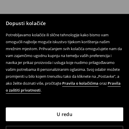
Dopusti kolačiće
Potrebljavamo kolačiće ili slične tehnologije kako bismo vam
omogućili najbolje moguće iskustvo tijekom korištenja našim
mrežnim mjestom. Prihvaćanjem svih kolačića omogućujete nam da
vam zajamčimo ugodnu kupnju na temelju vaših preferencija i
navika jer prikaz proizvoda i usluga koje nudimo prilagođavamo
vašim potrebama ili personaliziranim oglasima. Svoj odabir možete
promijeniti u bilo kojem trenutku tako da kliknete na „Postavke”, a
ako želite doznati više, pročitajte
Pravila o kolačićima
oraz
Pravila
o zaštiti privatnosti
.
U redu