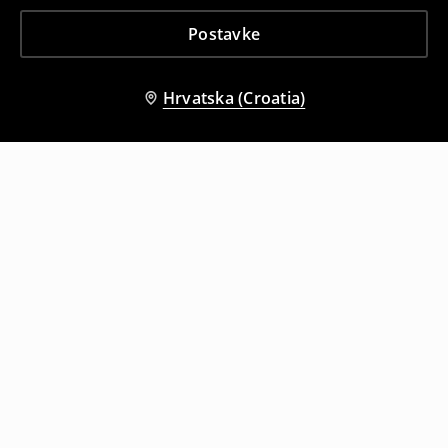
Postavke
Hrvatska (Croatia)
Drugi kupci su također odabrali