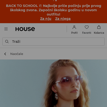
BACK TO SCHOOL
📒
Najbolje priče počinju prije prvog
školskog zvona. Započni školsku godinu u novom
outfitu!
Za nju
Za njega
Favoriti
Profil
Košarica
Traži
Naočale