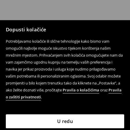
Dopusti kolačiće
Potrebljavamo kolačiće ili slične tehnologije kako bismo vam
omogućili najbolje moguće iskustvo tijekom korištenja našim
mrežnim mjestom. Prihvaćanjem svih kolačića omogućujete nam da
vam zajamčimo ugodnu kupnju na temelju vaših preferencija i
navika jer prikaz proizvoda i usluga koje nudimo prilagođavamo
vašim potrebama ili personaliziranim oglasima. Svoj odabir možete
promijeniti u bilo kojem trenutku tako da kliknete na „Postavke”, a
ako želite doznati više, pročitajte
Pravila o kolačićima
oraz
Pravila
o zaštiti privatnosti
.
U redu