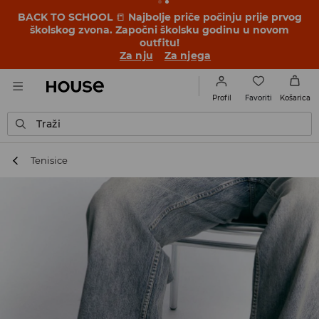
BACK TO SCHOOL
📒
Najbolje priče počinju prije prvog
školskog zvona. Započni školsku godinu u novom
outfitu!
Za nju
Za njega
Favoriti
Profil
Košarica
Traži
Tenisice