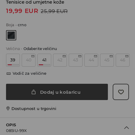
Tenisice od umjetne kože
19,99
EUR
25,99
EUR
Boja
-
crno
Veličina
-
Odaberite veličinu
39
40
41
42
43
44
45
46
Vodič za veličine
Dodaj u košaricu
Dostupnost u trgovini
OPIS
085IU-99X