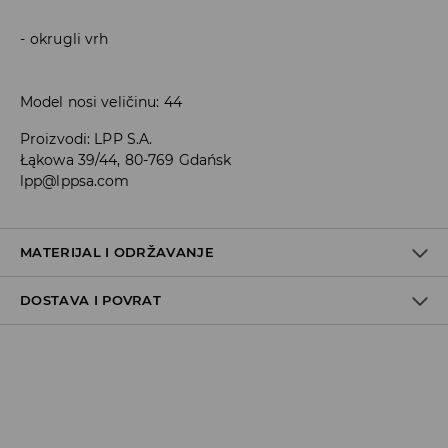
okrugli vrh
Model nosi veličinu: 44
Proizvodi
:
LPP S.A.
Łąkowa 39/44, 80-769 Gdańsk
lpp@lppsa.com
MATERIJAL I ODRŽAVANJE
DOSTAVA I POVRAT
100% POLIURETANSKO VLAKNO
Uvjeti dostave
Zbog velikog broja narudžbi je trenutno rok za dostavu
5-7 radnih dana. Hvala na razumijevanju
Preuzimanje u trgovini
(5-7 radni dani)