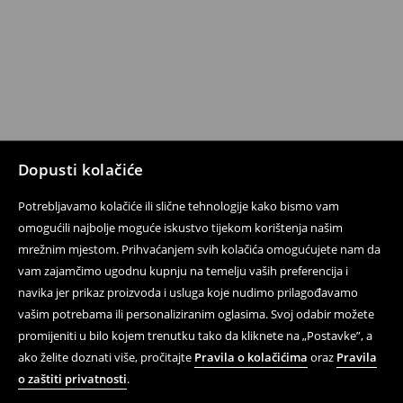
Dopusti kolačiće
Potrebljavamo kolačiće ili slične tehnologije kako bismo vam
omogućili najbolje moguće iskustvo tijekom korištenja našim
mrežnim mjestom. Prihvaćanjem svih kolačića omogućujete nam da
vam zajamčimo ugodnu kupnju na temelju vaših preferencija i
navika jer prikaz proizvoda i usluga koje nudimo prilagođavamo
vašim potrebama ili personaliziranim oglasima. Svoj odabir možete
promijeniti u bilo kojem trenutku tako da kliknete na „Postavke”, a
ako želite doznati više, pročitajte
Pravila o kolačićima
oraz
Pravila
o zaštiti privatnosti
.