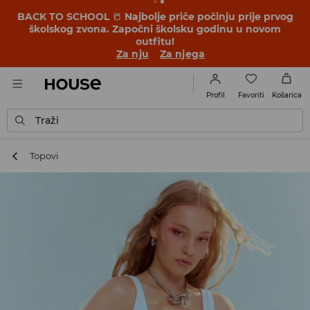
BACK TO SCHOOL
📒
Najbolje priče počinju prije prvog
školskog zvona. Započni školsku godinu u novom
outfitu!
Za nju
Za njega
Favoriti
Profil
Košarica
Traži
Topovi