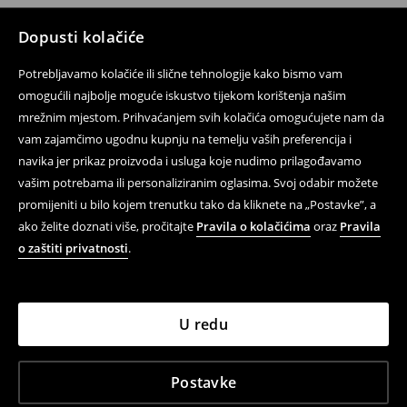
Dopusti kolačiće
Potrebljavamo kolačiće ili slične tehnologije kako bismo vam
omogućili najbolje moguće iskustvo tijekom korištenja našim
mrežnim mjestom. Prihvaćanjem svih kolačića omogućujete nam da
vam zajamčimo ugodnu kupnju na temelju vaših preferencija i
navika jer prikaz proizvoda i usluga koje nudimo prilagođavamo
vašim potrebama ili personaliziranim oglasima. Svoj odabir možete
promijeniti u bilo kojem trenutku tako da kliknete na „Postavke”, a
ako želite doznati više, pročitajte
Pravila o kolačićima
oraz
Pravila
o zaštiti privatnosti
.
U redu
Postavke