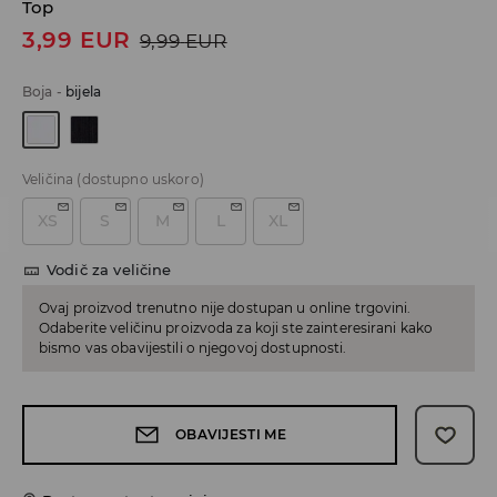
Top
3,99
EUR
9,99
EUR
Boja
-
bijela
Veličina
(dostupno uskoro)
XS
S
M
L
XL
Vodič za veličine
Ovaj proizvod trenutno nije dostupan u online trgovini.
Odaberite veličinu proizvoda za koji ste zainteresirani kako
bismo vas obavijestili o njegovoj dostupnosti.
OBAVIJESTI ME