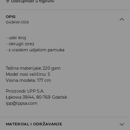
Dostupnost u trgovini
OPIS
043KW-00X
uski kroj
okrugli izrez
s visokim udjelom pamuka
Težina materijala: 220 gsm
Model nosi veličinu: S
Visina modela: 177 cm
Proizvodi
:
LPP S.A.
Łąkowa 39/44, 80-769 Gdańsk
lpp@lppsa.com
MATERIJAL I ODRŽAVANJE