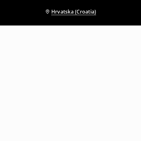
Hrvatska (Croatia)
Drugi kupci su također odabrali