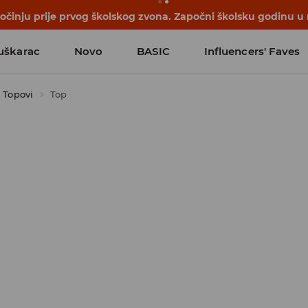
počinju prije prvog školskog zvona. Započni školsku godinu u
uškarac
Novo
BASIC
Influencers' Faves
Topovi
Top