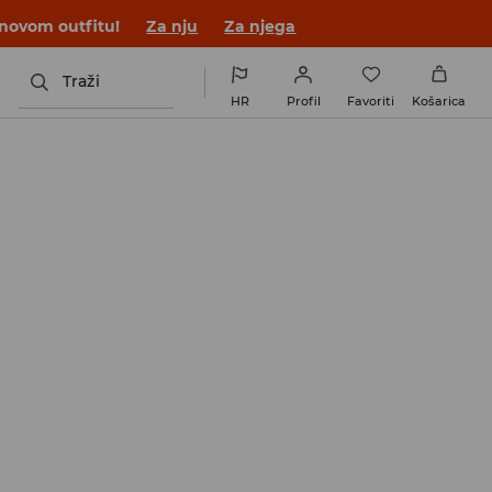
 novom outfitu!
Za nju
Za njega
Traži
HR
Profil
Favoriti
Košarica