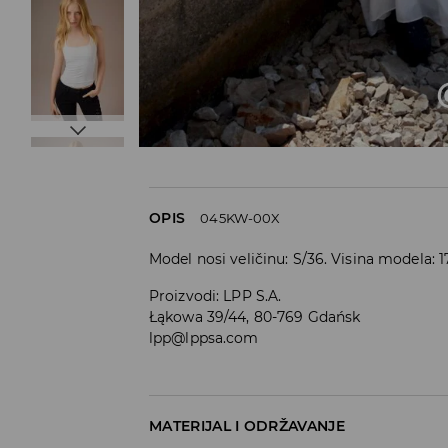
OPIS
045KW-00X
Model nosi veličinu: S/36. Visina modela: 
Proizvodi
:
LPP S.A.
Łąkowa 39/44, 80-769 Gdańsk
lpp@lppsa.com
MATERIJAL I ODRŽAVANJE