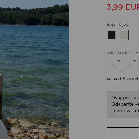
3,99
EU
Boja
-
bijela
Veličina
(dostupn
XS
S
Vodič za vel
Ovaj proizvo
Odaberite ve
bismo vas ob