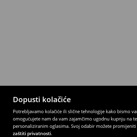
⟶
Metode dostave
Uvjeti povrata
Proizvodi kupljeni u online trgovini mogu
od datuma isporuke. Proizvodi moraju biti
etikete, biti neoštećeni i ne smiju imati t
Povrat možete napraviti u bilo kojoj Hou
Republici Hrvatskoj ili putem obrasca do
gdje ćete odabrati metodu besplatnog po
⟶
Povrat i izmjene u E-Trgovini
Dopusti kolačiće
Potrebljavamo kolačiće ili slične tehnologije kako bismo 
omogućujete nam da vam zajamčimo ugodnu kupnju na temelj
personaliziranim oglasima. Svoj odabir možete promijeniti u
zaštiti privatnosti
.