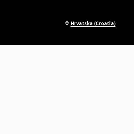
Hrvatska (Croatia)
kna
Mini suknja