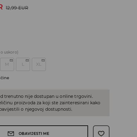
R
12,99
EUR
o uskoro)
M
L
XL
ičine
d trenutno nije dostupan u online trgovini.
ličinu proizvoda za koji ste zainteresirani kako
avijestili o njegovoj dostupnosti.
OBAVIJESTI ME