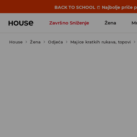
BACK TO SCHOOL
📒
Najbolje priče 
Završno Sniženje
Žena
M
House
Žena
Odjeća
Majice kratkih rukava, topovi