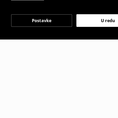
Postavke
U redu
Drugi kupci su također
Maxi haljina
Kratke hla