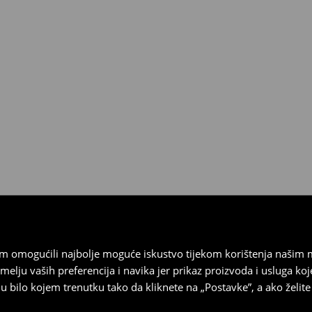
 biti vraćeni u roku od 30 dana
 u izvornom stanju, imati sve
ragove nošenja.
sebrand prodavaonici u
stupnog na našim stranicama,
vrata.
vam omogućili najbolje moguće iskustvo tijekom korištenja našim
u vaših preferencija i navika jer prikaz proizvoda i usluga k
 bilo kojem trenutku tako da kliknete na „Postavke”, a ako želite 