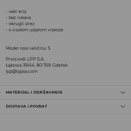
uski kroj
bez rukava
okrugli izrez
s visokim udjelom viskoze
Model nosi veličinu: S
Proizvodi
:
LPP S.A.
Łąkowa 39/44, 80-769 Gdańsk
lpp@lppsa.com
MATERIJAL I ODRŽAVANJE
DOSTAVA I POVRAT
PRVA TKANINA
:
90% VISKOZNO VLAKNO, 10% ELASTANSKO
VLAKNO
Uvjeti dostave
PRATI SA SLIČNO OBOJENIM