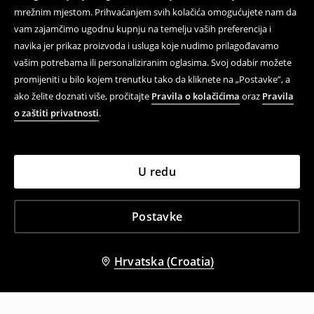
mrežnim mjestom. Prihvaćanjem svih kolačića omogućujete nam da
vam zajamčimo ugodnu kupnju na temelju vaših preferencija i
navika jer prikaz proizvoda i usluga koje nudimo prilagođavamo
vašim potrebama ili personaliziranim oglasima. Svoj odabir možete
promijeniti u bilo kojem trenutku tako da kliknete na „Postavke”, a
ako želite doznati više, pročitajte
Pravila o kolačićima
oraz
Pravila
o zaštiti privatnosti
.
U redu
Postavke
Hrvatska (Croatia)