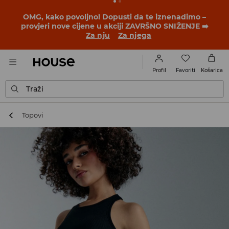
BACK TO SCHOOL
📒
Najbolje priče počinju prije prvog
školskog zvona. Započni školsku godinu u novom
outfitu!
Za nju
Za njega
Favoriti
Profil
Košarica
Traži
Topovi