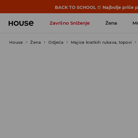
BACK TO SCHOOL
📒
Najbolje priče 
Završno Sniženje
Žena
M
House
Žena
Odjeća
Majice kratkih rukava, topovi