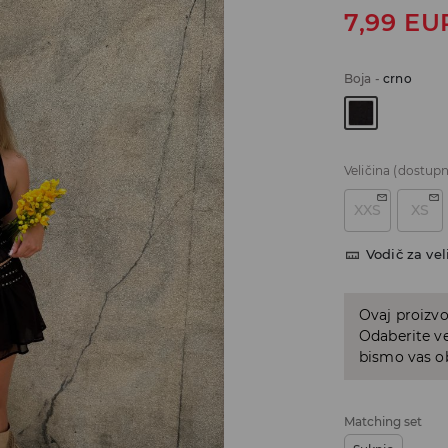
7,99
EU
Boja
-
crno
Veličina
(dostupn
XXS
XS
Vodič za vel
Ovaj proizvo
Odaberite ve
bismo vas ob
Matching set