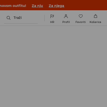
 novom outfitu!
Za nju
Za njega
Traži
HR
Profil
Favoriti
Košarica