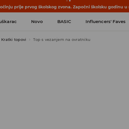
počinju prije prvog školskog zvona. Započni školsku godinu u
uškarac
Novo
BASIC
Influencers' Faves
Kratki topovi
Top s vezanjem na ovratniku