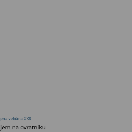
pna veličina XXS
njem na ovratniku