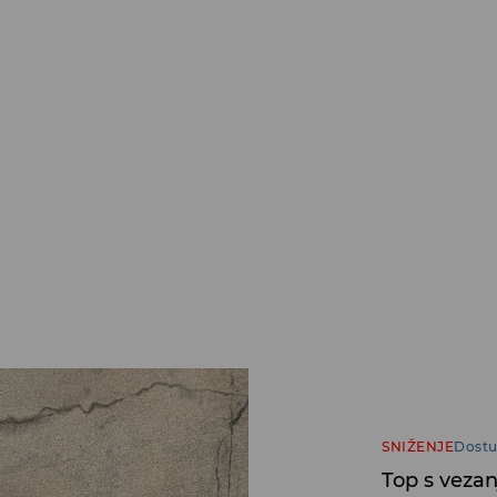
SNIŽENJE
Dostu
Top s veza