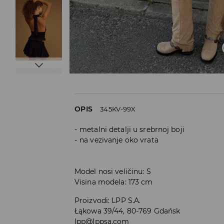
OPIS
345KV-99X
metalni detalji u srebrnoj boji
na vezivanje oko vrata
Model nosi veličinu: S
Visina modela: 173 cm
Proizvodi
:
LPP S.A.
Łąkowa 39/44, 80-769 Gdańsk
lpp@lppsa.com