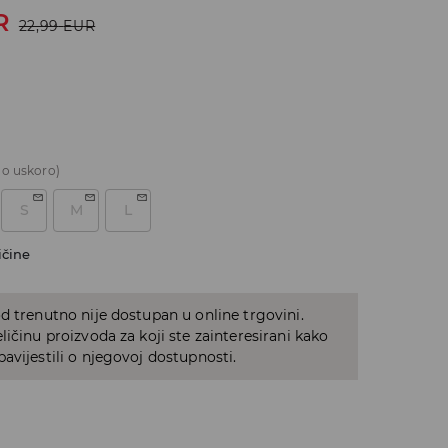
R
22,99
EUR
o uskoro)
S
M
L
ičine
d trenutno nije dostupan u online trgovini.
ličinu proizvoda za koji ste zainteresirani kako
avijestili o njegovoj dostupnosti.