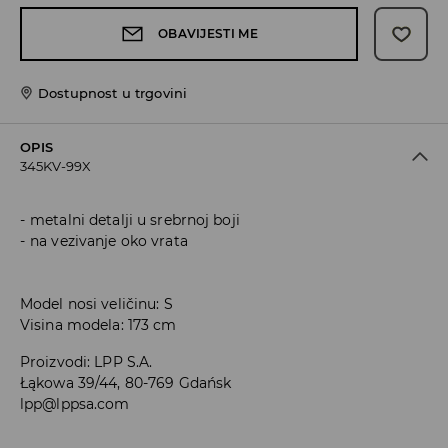
OBAVIJESTI ME
Dostupnost u trgovini
OPIS
345KV-99X
metalni detalji u srebrnoj boji
na vezivanje oko vrata
Model nosi veličinu: S
Visina modela: 173 cm
Proizvodi
:
LPP S.A.
Łąkowa 39/44, 80-769 Gdańsk
lpp@lppsa.com