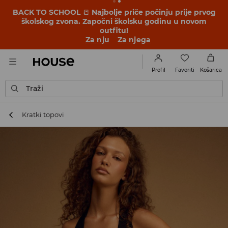
BACK TO SCHOOL
📒
Najbolje priče počinju prije prvog
školskog zvona. Započni školsku godinu u novom
outfitu!
Za nju
Za njega
Favoriti
Profil
Košarica
Traži
Kratki topovi