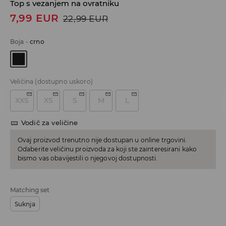
Top s vezanjem na ovratniku
7,99
EUR
22,99
EUR
Boja
-
crno
Veličina
(dostupno uskoro)
XXS
XS
S
M
L
Vodič za veličine
Ovaj proizvod trenutno nije dostupan u online trgovini.
Odaberite veličinu proizvoda za koji ste zainteresirani kako
bismo vas obavijestili o njegovoj dostupnosti.
Matching set
Suknja