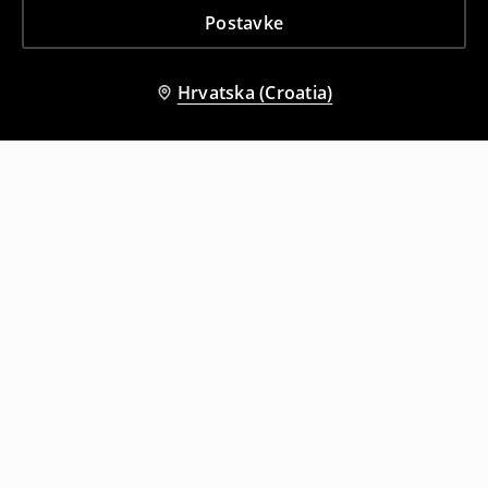
Postavke
Hrvatska (Croatia)
Drugi kupci su također odabrali