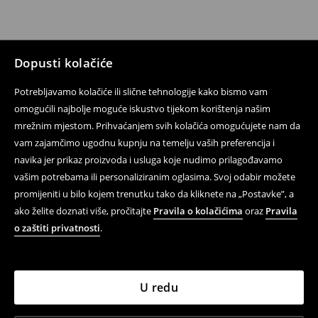
Dopusti kolačiće
Potrebljavamo kolačiće ili slične tehnologije kako bismo vam
omogućili najbolje moguće iskustvo tijekom korištenja našim
mrežnim mjestom. Prihvaćanjem svih kolačića omogućujete nam da
vam zajamčimo ugodnu kupnju na temelju vaših preferencija i
navika jer prikaz proizvoda i usluga koje nudimo prilagođavamo
vašim potrebama ili personaliziranim oglasima. Svoj odabir možete
promijeniti u bilo kojem trenutku tako da kliknete na „Postavke”, a
ako želite doznati više, pročitajte
Pravila o kolačićima
oraz
Pravila
o zaštiti privatnosti
.
U redu