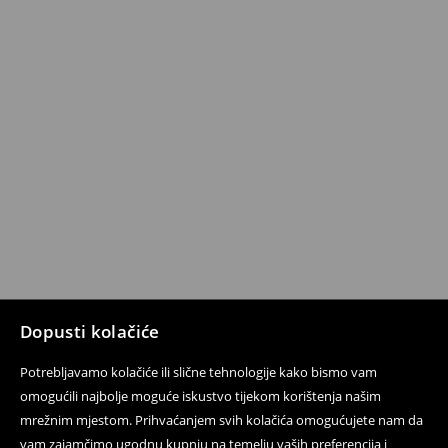
Dopusti kolačiće
Potrebljavamo kolačiće ili slične tehnologije kako bismo vam
omogućili najbolje moguće iskustvo tijekom korištenja našim
mrežnim mjestom. Prihvaćanjem svih kolačića omogućujete nam da
vam zajamčimo ugodnu kupnju na temelju vaših preferencija i