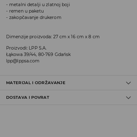
metalni detalji u zlatnoj boji
remen u paketu
zakopčavanje drukerom
Dimenzije proizvoda: 27 cm x 16 cm x 8 cm
Proizvodi
:
LPP S.A.
Łąkowa 39/44, 80-769 Gdańsk
lpp@lppsa.com
MATERIJAL I ODRŽAVANJE
DOSTAVA I POVRAT
100% POLIURETANSKO VLAKNO
Uvjeti dostave
Zbog velikog broja narudžbi je trenutno rok za dostavu
5-7 radnih dana. Hvala na razumijevanju