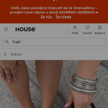
BACK TO SCHOOL
📒
Najbolje priče počinju prije prvog
školskog zvona. Započni školsku godinu u novom
outfitu!
Za nju
Za njega
Favoriti
Profil
Košarica
Traži
Torbice