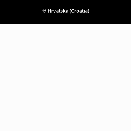
Hrvatska (Croatia)
Drugi kupci su također odabrali