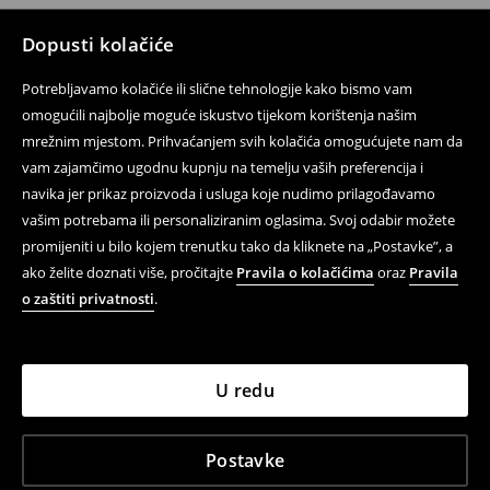
Dopusti kolačiće
Potrebljavamo kolačiće ili slične tehnologije kako bismo vam
omogućili najbolje moguće iskustvo tijekom korištenja našim
mrežnim mjestom. Prihvaćanjem svih kolačića omogućujete nam da
vam zajamčimo ugodnu kupnju na temelju vaših preferencija i
navika jer prikaz proizvoda i usluga koje nudimo prilagođavamo
vašim potrebama ili personaliziranim oglasima. Svoj odabir možete
promijeniti u bilo kojem trenutku tako da kliknete na „Postavke”, a
ako želite doznati više, pročitajte
Pravila o kolačićima
oraz
Pravila
o zaštiti privatnosti
.
U redu
Postavke