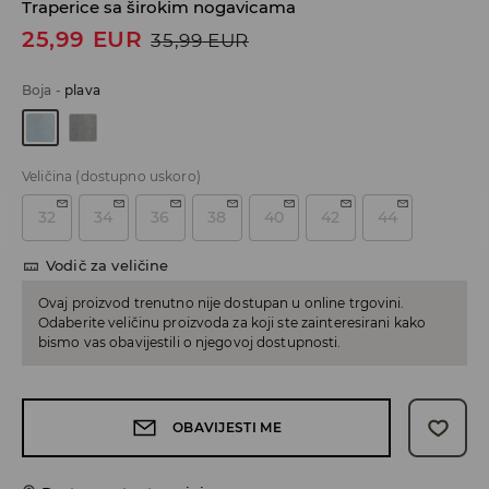
Traperice sa širokim nogavicama
25,99
EUR
35,99
EUR
Boja
-
plava
Veličina
(dostupno uskoro)
32
34
36
38
40
42
44
Vodič za veličine
Ovaj proizvod trenutno nije dostupan u online trgovini.
Odaberite veličinu proizvoda za koji ste zainteresirani kako
bismo vas obavijestili o njegovoj dostupnosti.
OBAVIJESTI ME