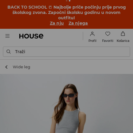
BACK TO SCHOOL
📒
Najbolje priče počinju prije prvog
školskog zvona. Započni školsku godinu u novom
outfitu!
Za nju
Za njega
Favoriti
Profil
Košarica
Traži
Wide leg