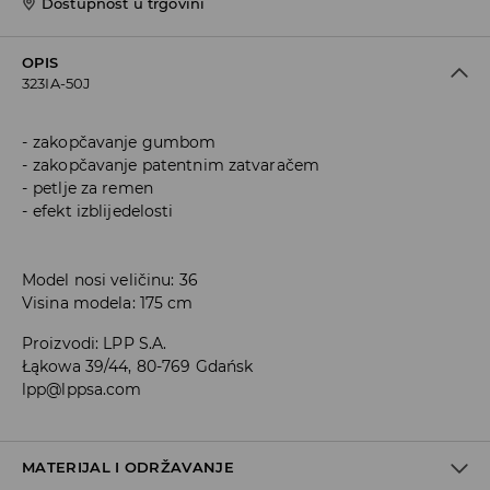
Dostupnost u trgovini
OPIS
323IA-50J
zakopčavanje gumbom
zakopčavanje patentnim zatvaračem
petlje za remen
efekt izblijedelosti
Model nosi veličinu: 36
Visina modela: 175 cm
Proizvodi
:
LPP S.A.
Łąkowa 39/44, 80-769 Gdańsk
lpp@lppsa.com
MATERIJAL I ODRŽAVANJE