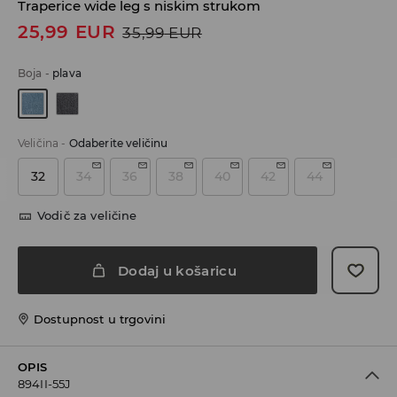
Traperice wide leg s niskim strukom
25,99
EUR
35,99
EUR
Boja
-
plava
Veličina
-
Odaberite veličinu
32
34
36
38
40
42
44
Vodič za veličine
Dodaj u košaricu
Dostupnost u trgovini
OPIS
894II-55J