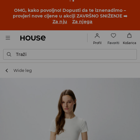
BACK TO SCHOOL
📒
Najbolje priče počinju prije prvog
školskog zvona. Započni školsku godinu u novom
outfitu!
Za nju
Za njega
Favoriti
Profil
Košarica
Traži
Wide leg