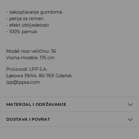
zakopčavanje gumbima
petlje za remen
efekt izblijedelosti
100% pamuk
Model nosi veličinu: 36
Visina modela: 175 cm
Proizvodi
:
LPP S.A.
Łąkowa 39/44, 80-769 Gdańsk
lpp@lppsa.com
MATERIJAL I ODRŽAVANJE
DOSTAVA I POVRAT
100% PAMUK
Uvjeti dostave