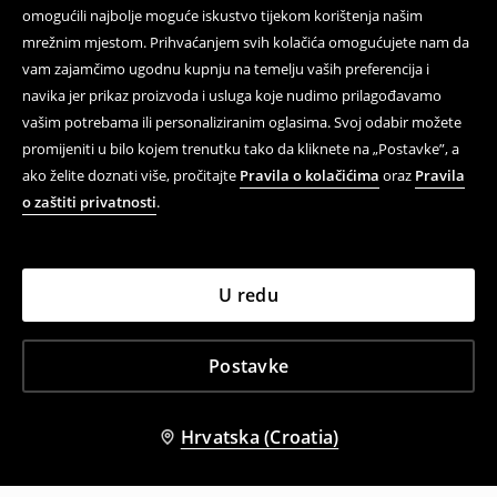
omogućili najbolje moguće iskustvo tijekom korištenja našim
mrežnim mjestom. Prihvaćanjem svih kolačića omogućujete nam da
vam zajamčimo ugodnu kupnju na temelju vaših preferencija i
navika jer prikaz proizvoda i usluga koje nudimo prilagođavamo
vašim potrebama ili personaliziranim oglasima. Svoj odabir možete
promijeniti u bilo kojem trenutku tako da kliknete na „Postavke”, a
ako želite doznati više, pročitajte
Pravila o kolačićima
oraz
Pravila
o zaštiti privatnosti
.
U redu
Postavke
Hrvatska (Croatia)