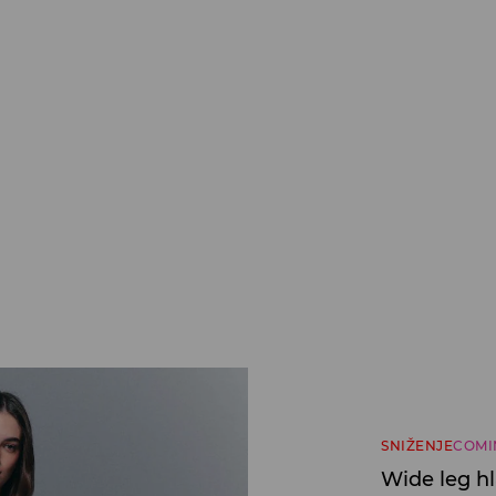
SNIŽENJE
COMI
Wide leg h