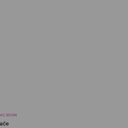
NG SOON
lače