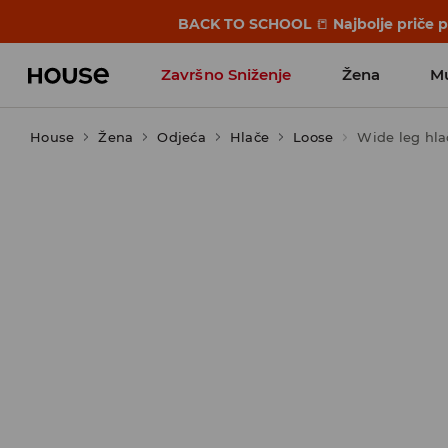
BACK TO SCHOOL
📒
Najbolje priče 
Završno Sniženje
Žena
M
House
Žena
Odjeća
Hlače
Loose
Wide leg hla