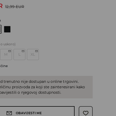
R
12,99
EUR
a
o uskoro)
M
L
XL
ičine
d trenutno nije dostupan u online trgovini.
ličinu proizvoda za koji ste zainteresirani kako
avijestili o njegovoj dostupnosti.
OBAVIJESTI ME