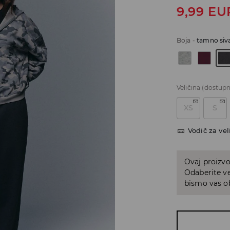
9,99
EU
Boja
-
tamno siv
Veličina
(dostupn
XS
S
Vodič za vel
Ovaj proizvo
Odaberite ve
bismo vas ob