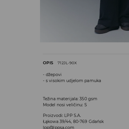
OPIS
712JL-90X
džepovi
s visokim udjelom pamuka
Težina materijala: 350 gsm
Model nosi veličinu: S
Proizvodi
:
LPP S.A.
Łąkowa 39/44, 80-769 Gdańsk
lpp@lppsa.com