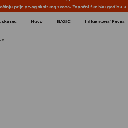
počinju prije prvog školskog zvona. Započni školsku godinu u
uškarac
Novo
BASIC
Influencers' Faves
če