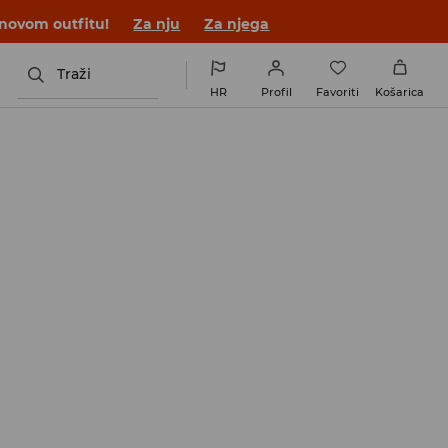
 novom outfitu!
Za nju
Za njega
Traži
HR
Profil
Favoriti
Košarica