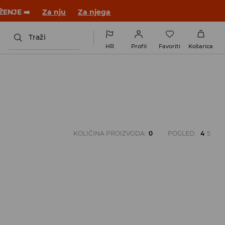
ŽENJE ➡️
Za nju
Za njega
Traži
HR
Profil
Favoriti
Košarica
KOLIČINA PROIZVODA
:
0
POGLED
:
4
5