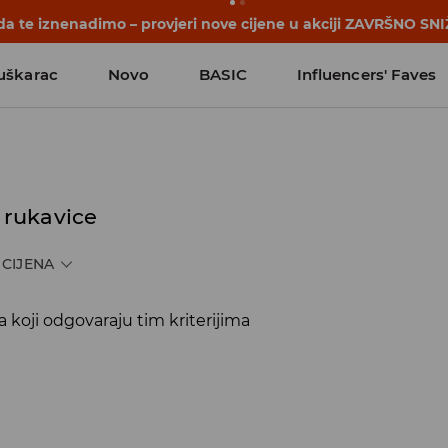
a te iznenadimo – provjeri nove cijene u akciji ZAVRŠNO SNI
uškarac
Novo
BASIC
Influencers' Faves
, rukavice
CIJENA
koji odgovaraju tim kriterijima