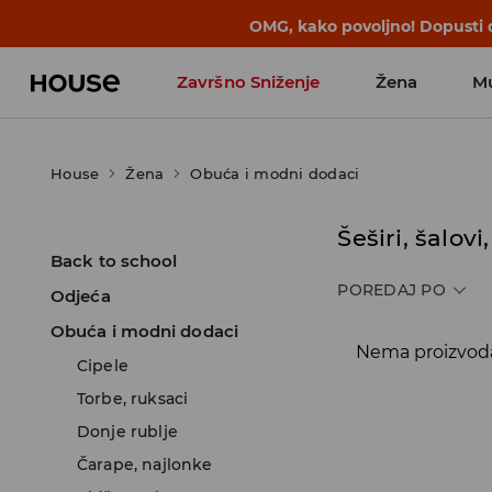
OMG, kako povoljno! Dopusti d
Završno Sniženje
Žena
M
House
Žena
Obuća i modni dodaci
Šeširi, šalovi
Back to school
POREDAJ PO
Odjeća
Obuća i modni dodaci
Nema proizvoda 
Cipele
Torbe, ruksaci
Donje rublje
Čarape, najlonke