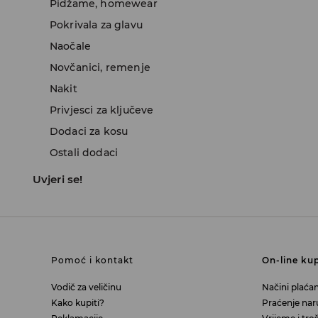
Pidžame, homewear
Pokrivala za glavu
Naočale
Novčanici, remenje
Nakit
Privjesci za ključeve
Dodaci za kosu
Ostali dodaci
Uvjeri se!
Pomoć i kontakt
On-line ku
Vodič za veličinu
Načini plaćan
Kako kupiti?
Praćenje na