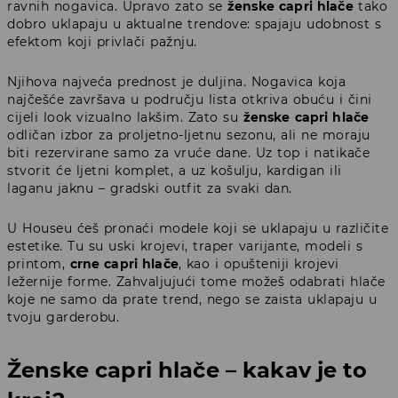
ravnih nogavica. Upravo zato se
ženske capri hlače
tako
dobro uklapaju u aktualne trendove: spajaju udobnost s
efektom koji privlači pažnju.
Njihova najveća prednost je duljina. Nogavica koja
najčešće završava u području lista otkriva obuću i čini
cijeli look vizualno lakšim. Zato su
ženske capri hlače
odličan izbor za proljetno-ljetnu sezonu, ali ne moraju
biti rezervirane samo za vruće dane. Uz top i natikače
stvorit će ljetni komplet, a uz košulju, kardigan ili
laganu jaknu – gradski outfit za svaki dan.
U Houseu ćeš pronaći modele koji se uklapaju u različite
estetike. Tu su uski krojevi, traper varijante, modeli s
printom,
crne capri hlače
, kao i opušteniji krojevi
ležernije forme. Zahvaljujući tome možeš odabrati hlače
koje ne samo da prate trend, nego se zaista uklapaju u
tvoju garderobu.
Ženske capri hlače – kakav je to