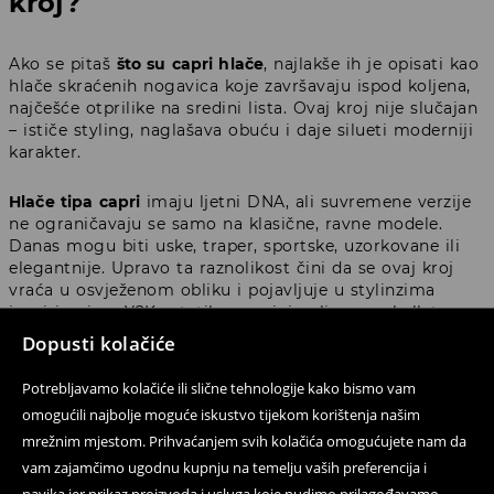
kroj?
Ako se pitaš
što su capri hlače
, najlakše ih je opisati kao
hlače skraćenih nogavica koje završavaju ispod koljena,
najčešće otprilike na sredini lista. Ovaj kroj nije slučajan
– ističe styling, naglašava obuću i daje silueti moderniji
karakter.
Hlače tipa capri
imaju ljetni DNA, ali suvremene verzije
ne ograničavaju se samo na klasične, ravne modele.
Danas mogu biti uske, traper, sportske, uzorkovane ili
elegantnije. Upravo ta raznolikost čini da se ovaj kroj
vraća u osvježenom obliku i pojavljuje u stylinzima
inspiriranima Y2K estetikom, minimalizmom, balletcore
stilom, retro modom i casual chic izgledom.
Dopusti kolačiće
U praksi to znači da
ženske capri hlače
možeš tretirati
Potrebljavamo kolačiće ili slične tehnologije kako bismo vam
kao zamjenu za nekoliko različitih komada garderobe.
omogućili najbolje moguće iskustvo tijekom korištenja našim
Mogu zamijeniti kratke hlače kada želiš pokriveniji look.
mrežnim mjestom. Prihvaćanjem svih kolačića omogućujete nam da
Mogu zamijeniti duge hlače kada ti je važan lakši
vam zajamčimo ugodnu kupnju na temelju vaših preferencija i
styling. Mogu preuzeti i ulogu jačeg akcenta, posebno