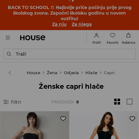
BACK TO SCHOOL
📒
Najbolje priče počinju prije prvog
školskog zvona. Započni školsku godinu u novom
outfitu!
Za nju
Za njega
Favoriti
Profil
Košarica
Traži
House
Žena
Odjeća
Hlače
Capri
Ženske capri hlače
filtri
PROIZVODI
:
8