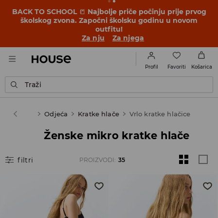
BACK TO SCHOOL
📒
Najbolje priče počinju prije prvog
školskog zvona. Započni školsku godinu u novom
outfitu!
Za nju
Za njega
Favoriti
Profil
Košarica
Traži
se
Žena
Odjeća
Kratke hlače
Vrlo kratke hlačice
Ženske mikro kratke hlače
filtri
PROIZVODI
:
35