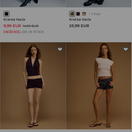
+
2
boje
Kratke hlače
Kratke hlače
9,99 EUR
25,99 EUR
14,99 EUR
SNIŽENJE
LOW IN STOCK