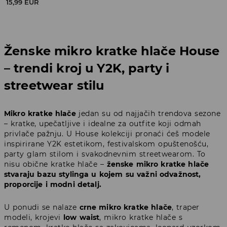
15,99 EUR
Ženske mikro kratke hlače House
– trendi kroj u Y2K, party i
streetwear stilu
Mikro kratke hlače
jedan su od najjačih trendova sezone
– kratke, upečatljive i idealne za outfite koji odmah
privlače pažnju. U House kolekciji pronaći ćeš modele
inspirirane Y2K estetikom, festivalskom opuštenošću,
party glam stilom i svakodnevnim streetwearom. To
nisu obične kratke hlače –
ženske mikro kratke hlače
stvaraju bazu stylinga u kojem su važni odvažnost,
proporcije i modni detalj.
U ponudi se nalaze
crne mikro kratke hlače
, traper
modeli, krojevi
low waist
, mikro kratke hlače s