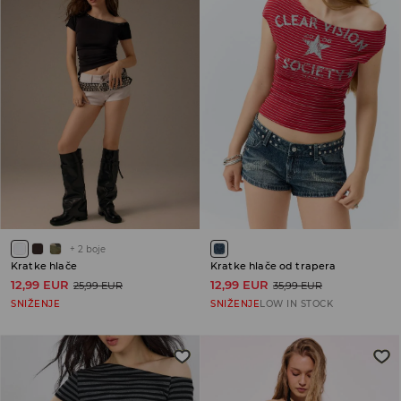
+
2
boje
Kratke hlače
Kratke hlače od trapera
12,99 EUR
12,99 EUR
25,99 EUR
35,99 EUR
SNIŽENJE
SNIŽENJE
LOW IN STOCK