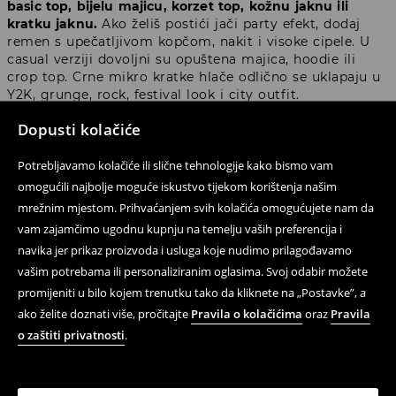
basic top, bijelu majicu, korzet top, kožnu jaknu ili
kratku jaknu.
Ako želiš postići jači party efekt, dodaj
remen s upečatljivom kopčom, nakit i visoke cipele. U
casual verziji dovoljni su opuštena majica, hoodie ili
crop top. Crne mikro kratke hlače odlično se uklapaju u
Y2K, grunge, rock, festival look i city outfit.
Dopusti kolačiće
Mikro kratke hlače low waist –
Potrebljavamo kolačiće ili slične tehnologije kako bismo vam
kroj niskog struka u duhu 2000-ih
omogućili najbolje moguće iskustvo tijekom korištenja našim
mrežnim mjestom. Prihvaćanjem svih kolačića omogućujete nam da
Jedan od najvažnijih trendova u ovoj kategoriji su
mikro
vam zajamčimo ugodnu kupnju na temelju vaših preferencija i
kratke hlače low waist
, odnosno kratki modeli niskog
navika jer prikaz proizvoda i usluga koje nudimo prilagođavamo
struka. To je kroj snažno povezan s modom 2000-ih, koji
vašim potrebama ili personaliziranim oglasima. Svoj odabir možete
se vratio u novom, još stiliziranijem izdanju.
Mini kratke
promijeniti u bilo kojem trenutku tako da kliknete na „Postavke”, a
hlače low waist najbolje izgledaju uz kratke topove,
ako želite doznati više, pročitajte
Pravila o kolačićima
oraz
Pravila
pripijene majice, bluze otvorenih ramena i korzet
krojeve.
o zaštiti privatnosti
.
U Houseu ćeš pronaći crne mikro kratke hlače low waist,
ali i smeđe, grafitne ili uzorkovane modele. Posebno