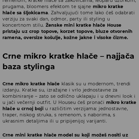
remenom, kratke hlače sa zakovicama, leopard uzorkom,
prugama, bloomers efektom te sjajne
mikro kratke
hlače sa šljokicama
. Zahvaljujući tome lako ćeš odabrati
verziju za svaki dan, odmor, party ili styling u
koncertnom stilu.
Ženske mini kratke hlače House
pristaju uz crop topove, korzet topove, bluze otvorenih
ramena, oversize košulje, kožne jakne i visoke čizme.
Crne mikro kratke hlače – najjača
baza stylinga
Crne mikro kratke hlače
klasik su u modernom, trendi
izdanju. Kratke su, izražajne i vrlo jednostavne za
kombiniranje – zato se odlično uklapaju i u dnevni look i
u jači večernji outfit. U Houseu ćeš pronaći
mikro kratke
hlače u crnoj boji
u različitim verzijama: jednostavne,
traper, niskog struka, s remenom, s naborima, s
ukrasnim detaljima ili u pripijenijoj varijanti.
Crne mini kratke hlače model su koji možeš nositi uz