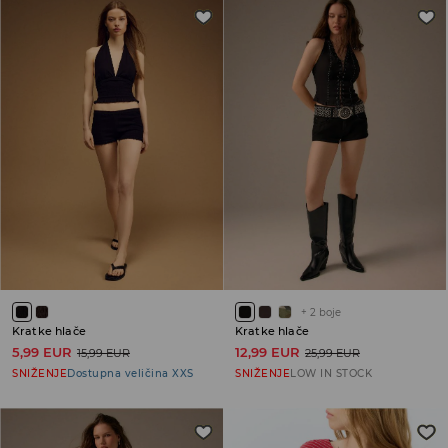
+
2
boje
Kratke hlače
Kratke hlače
5,99 EUR
12,99 EUR
15,99 EUR
25,99 EUR
SNIŽENJE
Dostupna veličina XXS
SNIŽENJE
LOW IN STOCK