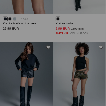
+
2
boje
Kratke hlače od trapera
Kratke hlače
25,99 EUR
5,99 EUR
22,99 EUR
SNIŽENJE
LOW IN STOCK