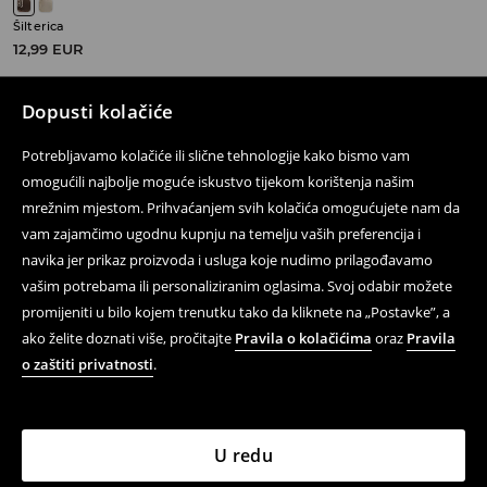
Šilterica
12,99 EUR
Dopusti kolačiće
Potrebljavamo kolačiće ili slične tehnologije kako bismo vam
Prati nas
omogućili najbolje moguće iskustvo tijekom korištenja našim
mrežnim mjestom. Prihvaćanjem svih kolačića omogućujete nam da
vam zajamčimo ugodnu kupnju na temelju vaših preferencija i
navika jer prikaz proizvoda i usluga koje nudimo prilagođavamo
Pomoć i kontakt
vašim potrebama ili personaliziranim oglasima. Svoj odabir možete
On-line kupovina
promijeniti u bilo kojem trenutku tako da kliknete na „Postavke”, a
ako želite doznati više, pročitajte
Pravila o kolačićima
oraz
Pravila
Propisi i Pravila privatnosti
o zaštiti privatnosti
.
Pravna pitanja
LPP
U redu