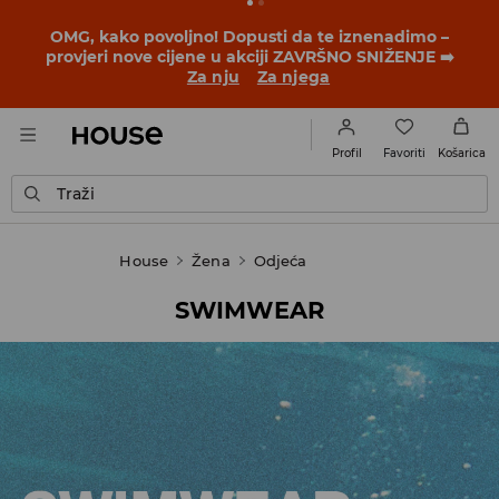
OMG, kako povoljno! Dopusti da te iznenadimo –
provjeri nove cijene u akciji ZAVRŠNO SNIŽENJE ➡️
Za nju
Za njega
Favoriti
Profil
Košarica
Traži
House
Žena
Odjeća
SWIMWEAR