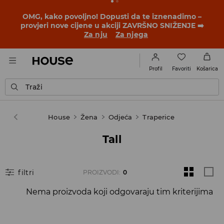
OMG, kako povoljno! Dopusti da te iznenadimo –
provjeri nove cijene u akciji ZAVRŠNO SNIŽENJE ➡️
Za nju
Za njega
Favoriti
Profil
Košarica
Traži
House
Žena
Odjeća
Traperice
Tall
filtri
PROIZVODI
:
0
Nema proizvoda koji odgovaraju tim kriterijima