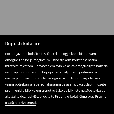
Dopusti kolačiće
Potrebljavamo kolačiće ili slične tehnologije kako bismo vam
Prati nas
omogućili najbolje moguće iskustvo tijekom korištenja našim
mrežnim mjestom. Prihvaćanjem svih kolačića omogućujete nam da
vam zajamčimo ugodnu kupnju na temelju vaših preferencija i
navika jer prikaz proizvoda i usluga koje nudimo prilagođavamo
Pomoć i kontakt
vašim potrebama ili personaliziranim oglasima. Svoj odabir možete
On-line kupovina
promijeniti u bilo kojem trenutku tako da kliknete na „Postavke”, a
ako želite doznati više, pročitajte
Pravila o kolačićima
oraz
Pravila
Propisi i Pravila privatnosti
o zaštiti privatnosti
.
Pravna pitanja