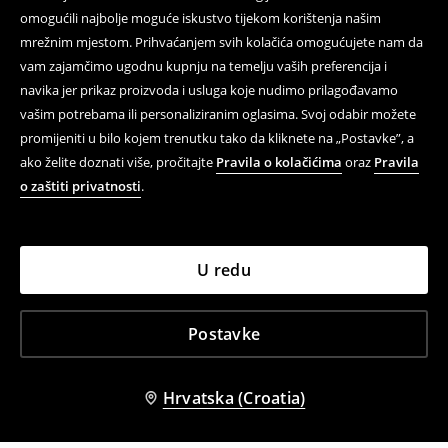
omogućili najbolje moguće iskustvo tijekom korištenja našim
mrežnim mjestom. Prihvaćanjem svih kolačića omogućujete nam da
vam zajamčimo ugodnu kupnju na temelju vaših preferencija i
navika jer prikaz proizvoda i usluga koje nudimo prilagođavamo
vašim potrebama ili personaliziranim oglasima. Svoj odabir možete
promijeniti u bilo kojem trenutku tako da kliknete na „Postavke”, a
ako želite doznati više, pročitajte
Pravila o kolačićima
oraz
Pravila
o zaštiti privatnosti
.
U redu
Postavke
Hrvatska (Croatia)