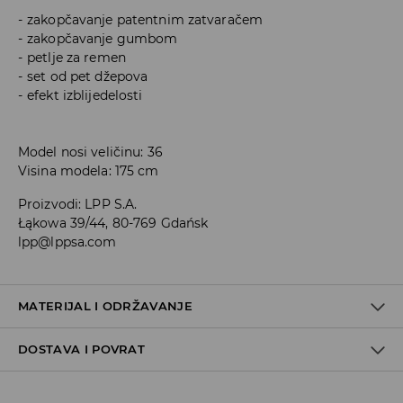
zakopčavanje patentnim zatvaračem
zakopčavanje gumbom
petlje za remen
set od pet džepova
efekt izblijedelosti
Model nosi veličinu: 36
Visina modela: 175 cm
Proizvodi
:
LPP S.A.
Łąkowa 39/44, 80-769 Gdańsk
lpp@lppsa.com
MATERIJAL I ODRŽAVANJE
DOSTAVA I POVRAT
PRVA TKANINA
:
65% PAMUK, 28% POLIESTERSKO VLAKNO, 5%
VISKOZNO VLAKNO, 2% ELASTANSKO VLAKNO
Uvjeti dostave