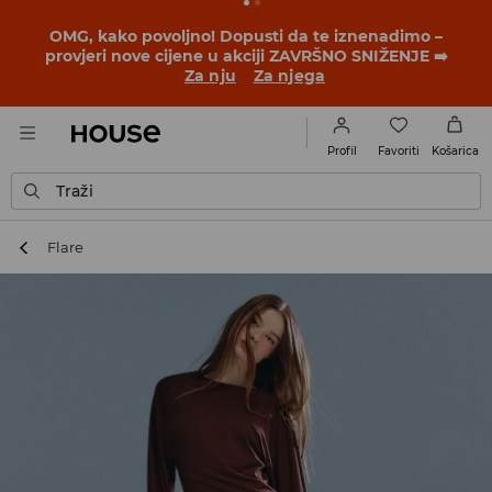
BACK TO SCHOOL
📒
Najbolje priče počinju prije prvog
školskog zvona. Započni školsku godinu u novom
outfitu!
Za nju
Za njega
Favoriti
Profil
Košarica
Traži
Flare