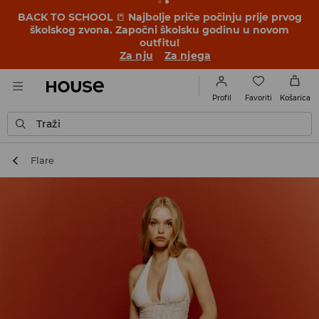
BACK TO SCHOOL
📒
Najbolje priče počinju prije prvog
školskog zvona. Započni školsku godinu u novom
outfitu!
Za nju
Za njega
Favoriti
Profil
Košarica
Traži
Flare