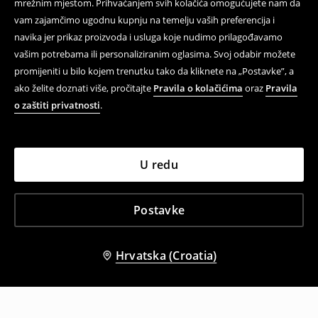
mrežnim mjestom. Prihvaćanjem svih kolačića omogućujete nam da
vam zajamčimo ugodnu kupnju na temelju vaših preferencija i
navika jer prikaz proizvoda i usluga koje nudimo prilagođavamo
vašim potrebama ili personaliziranim oglasima. Svoj odabir možete
promijeniti u bilo kojem trenutku tako da kliknete na „Postavke”, a
ako želite doznati više, pročitajte
Pravila o kolačićima
oraz
Pravila
o zaštiti privatnosti
.
U redu
Postavke
Hrvatska (Croatia)