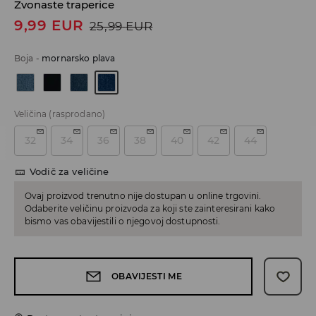
Zvonaste traperice
9,99
EUR
25,99
EUR
Boja
-
mornarsko plava
Veličina
(rasprodano)
32
34
36
38
40
42
44
Vodič za veličine
Ovaj proizvod trenutno nije dostupan u online trgovini.
Odaberite veličinu proizvoda za koji ste zainteresirani kako
bismo vas obavijestili o njegovoj dostupnosti.
OBAVIJESTI ME