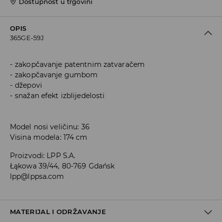
Dostupnost u trgovini
OPIS
365GE-59J
zakopčavanje patentnim zatvaračem
zakopčavanje gumbom
džepovi
snažan efekt izblijedelosti
Model nosi veličinu: 36
Visina modela: 174 cm
Proizvodi
:
LPP S.A.
Łąkowa 39/44, 80-769 Gdańsk
lpp@lppsa.com
MATERIJAL I ODRŽAVANJE