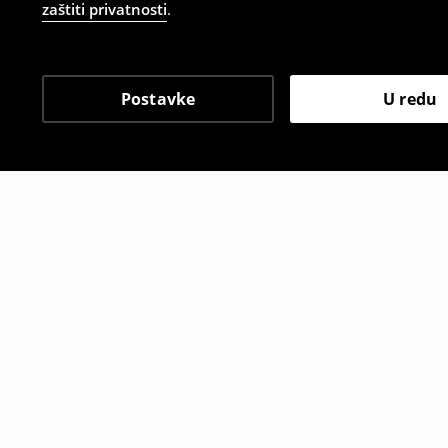
zaštiti privatnosti
.
Postavke
U redu
Drugi kupci su također