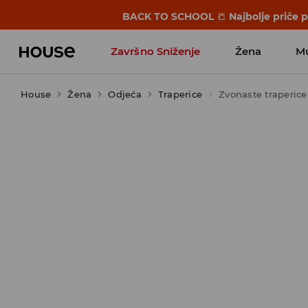
BACK TO SCHOOL
📒
Najbolje priče 
Završno Sniženje
Žena
M
House
Žena
Odjeća
Traperice
Zvonaste traperice