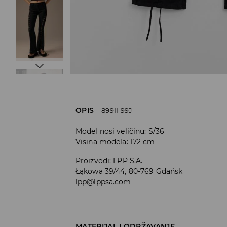
OPIS
899II-99J
Model nosi veličinu: S/36
Visina modela: 172 cm
Proizvodi
:
LPP S.A.
Łąkowa 39/44, 80-769 Gdańsk
lpp@lppsa.com
MATERIJAL I ODRŽAVANJE