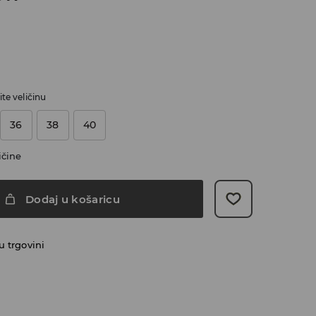
te veličinu
36
38
40
ičine
Dodaj u košaricu
 trgovini