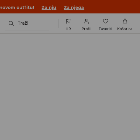
 novom outfitu!
Za nju
Za njega
Traži
HR
Profil
Favoriti
Košarica