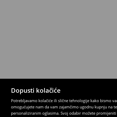
Narudžbe od 46 EUR i više isporučuju se b
⟶
Metode dostave
Uvjeti povrata
Proizvodi kupljeni u online trgovini mogu
od datuma isporuke. Proizvodi moraju biti
etikete, biti neoštećeni i ne smiju imati t
Povrat možete napraviti u bilo kojoj Hou
Republici Hrvatskoj ili putem obrasca do
gdje ćete odabrati metodu besplatnog po
⟶
Povrat i izmjene u E-Trgovini
Dopusti kolačiće
Potrebljavamo kolačiće ili slične tehnologije kako bismo 
omogućujete nam da vam zajamčimo ugodnu kupnju na temelj
personaliziranim oglasima. Svoj odabir možete promijeniti u