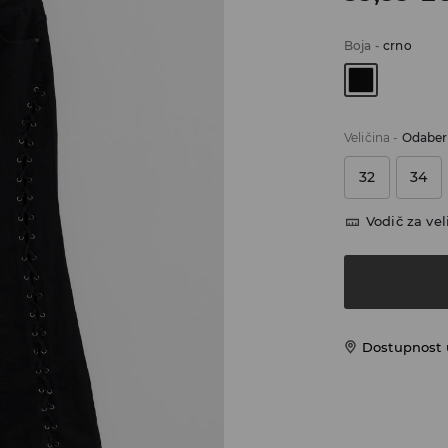
Boja
-
crno
Veličina
-
Odaberi
32
34
Vodič za vel
Dostupnost u