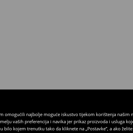
esplatno.
 biti vraćeni u roku od 30 dana
 u izvornom stanju, imati sve
ragove nošenja.
sebrand prodavaonici u
stupnog na našim stranicama,
vrata.
vam omogućili najbolje moguće iskustvo tijekom korištenja našim
u vaših preferencija i navika jer prikaz proizvoda i usluga k
 bilo kojem trenutku tako da kliknete na „Postavke”, a ako želite 