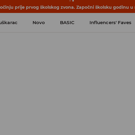
počinju prije prvog školskog zvona. Započni školsku godinu u
uškarac
Novo
BASIC
Influencers' Faves