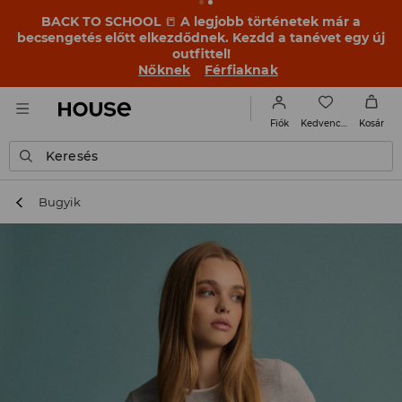
BACK TO SCHOOL
📒
A legjobb történetek már a
becsengetés előtt elkezdődnek. Kezdd a tanévet egy új
outfittel!
Nőknek
Férfiaknak
Kedvencek
Fiók
Kosár
Keresés
Bugyik