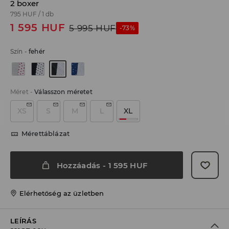
2 boxer
795 HUF
/
1 db
1 595
HUF
5 995
HUF
-73%
Szín
-
fehér
Méret
-
Válasszon méretet
XS
S
M
L
XL
Mérettáblázat
Hozzáadás
-
1 595
HUF
Elérhetőség az üzletben
LEÍRÁS