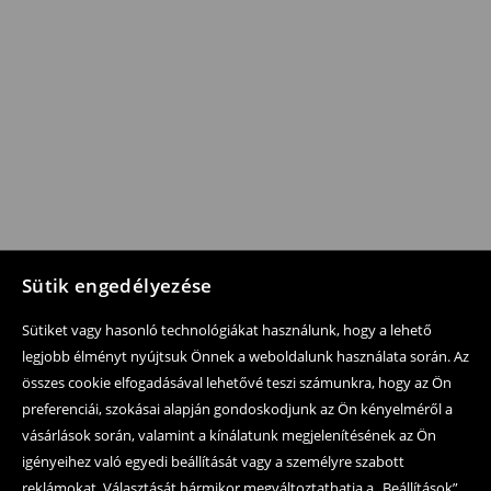
Sütik engedélyezése
Sütiket vagy hasonló technológiákat használunk, hogy a lehető
legjobb élményt nyújtsuk Önnek a weboldalunk használata során. Az
összes cookie elfogadásával lehetővé teszi számunkra, hogy az Ön
preferenciái, szokásai alapján gondoskodjunk az Ön kényelméről a
vásárlások során, valamint a kínálatunk megjelenítésének az Ön
igényeihez való egyedi beállítását vagy a személyre szabott
reklámokat. Választását bármikor megváltoztathatja a „Beállítások”