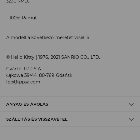
320GT-MLC
100% Pamut
A modell a következő méretet visel: S
© Hello Kitty | 1976, 2021 SANRIO CO., LTD.
Gyártó
:
LPP S.A.
Łąkowa 39/44, 80-769 Gdańsk
lpp@lppsa.com
ANYAG ÉS ÁPOLÁS
SZÁLLÍTÁS ÉS VISSZAVÉTEL
1. TÉTEL 1. BÉLÉS
:
100% PAMUT
ELSŐ CIKK ELSŐ SZÖVET
:
95% PAMUT, 5% ELASZTÁN
Szállítási irányelvek
FEHÉRÍTŐSZER HASZNÁLATA TILOS