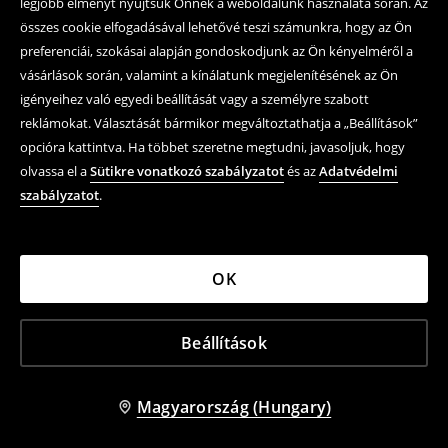
legjobb élményt nyújtsuk Önnek a weboldalunk használata során. Az
összes cookie elfogadásával lehetővé teszi számunkra, hogy az Ön
preferenciái, szokásai alapján gondoskodjunk az Ön kényelméről a
vásárlások során, valamint a kínálatunk megjelenítésének az Ön
igényeihez való egyedi beállítását vagy a személyre szabott
reklámokat. Választását bármikor megváltoztathatja a „Beállítások”
opcióra kattintva. Ha többet szeretne megtudni, javasoljuk, hogy
olvassa el a
Sütikre vonatkozó szabályzatot
és az
Adatvédelmi
szabályzatot
.
OK
Beállítások
Magyarország (Hungary)