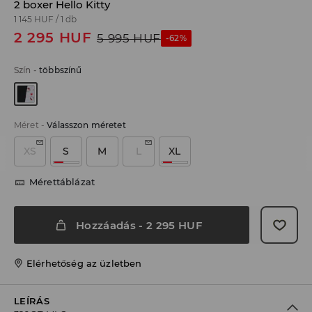
2 boxer Hello Kitty
1 145 HUF
/
1 db
2 295
HUF
5 995
HUF
-62%
Szín
-
többszínű
Méret
-
Válasszon méretet
XS
S
M
L
XL
Mérettáblázat
Hozzáadás
-
2 295
HUF
Elérhetőség az üzletben
LEÍRÁS