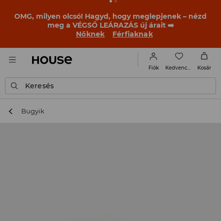
OMG, milyen olcsó! Hagyd, hogy meglepjenek – nézd
meg a VÉGSŐ LEÁRAZÁS új árait ➡️
Nőknek
Férfiaknak
Kedvencek
Fiók
Kosár
Keresés
Bugyik