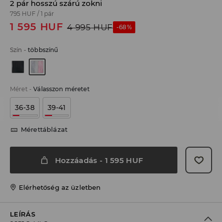
2 pár hosszú szárú zokni
795 HUF
/
1 pár
1 595
HUF
4 995
HUF
-68%
Szín
-
többszínű
Méret
-
Válasszon méretet
36-38
39-41
Mérettáblázat
Hozzáadás
-
1 595
HUF
Elérhetőség az üzletben
LEÍRÁS