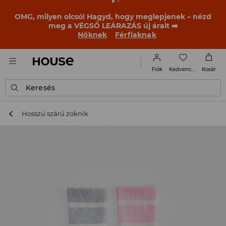
BACK TO SCHOOL
📒
A legjobb történetek már a
becsengetés előtt elkezdődnek. Kezdd a tanévet egy új
outfittel!
Nőknek
Férfiaknak
Kedvencek
Fiók
Kosár
Keresés
Hosszú szárú zoknik