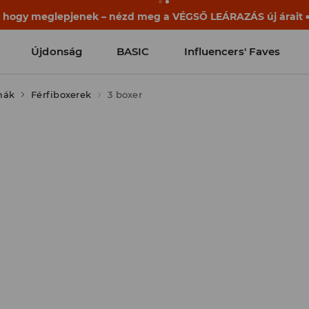
ek már a becsengetés előtt elkezdődnek. Kezdd a tanévet egy
Újdonság
BASIC
Influencers' Faves
mák
Férfiboxerek
3 boxer