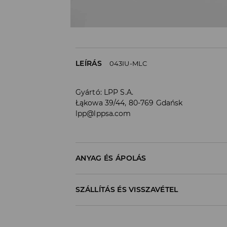
LEÍRÁS
043IU-MLC
Gyártó
:
LPP S.A.
Łąkowa 39/44, 80-769 Gdańsk
lpp@lppsa.com
ANYAG ÉS ÁPOLÁS
95% PAMUT, 5% ELASZTÁN
SZÁLLÍTÁS ÉS VISSZAVÉTEL
Szállítási irányelvek