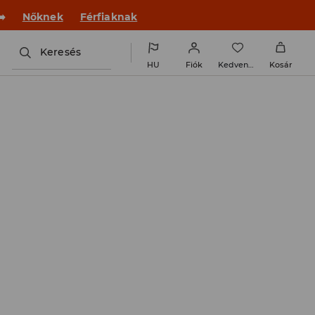
 új outfittel!
Nőknek
Férfiaknak
Keresés
HU
Fiók
Kedvencek
Kosár