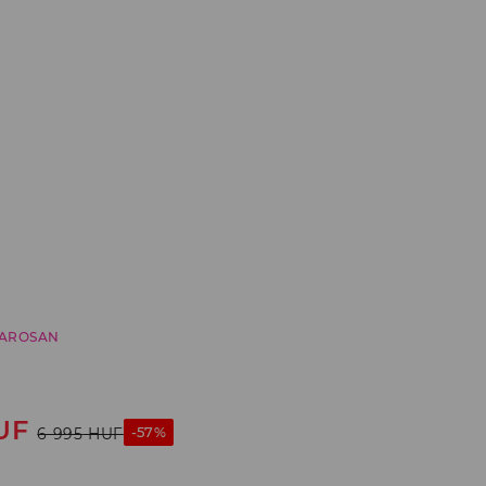
AROSAN
UF
-57%
6 995
HUF