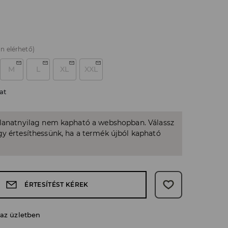
n elérhető)
M
L
XL
XXL
at
llanatnyilag nem kapható a webshopban. Válassz
y értesíthessünk, ha a termék újból kapható
ÉRTESÍTÉST KÉREK
 az üzletben