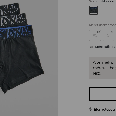
Szín
-
többszínű
Méret
(hamarosa
XS
S
Mérettábláz
A termék pi
méretet, hog
lesz.
Elérhetőség