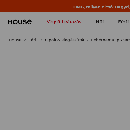
BACK TO SCHOOL
📒
A legjobb történet
Végső Leárazás
Női
Férfi
House
Férfi
Cipők & kiegészítők
Fehérnemű, pizsa