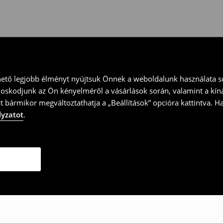
ványt és küld vissza a terméket
hető legjobb élményt nyújtsuk Önnek a weboldalunk használata so
doskodjunk az Ön kényelméről a vásárlások során, valamint a kín
t bármikor megváltoztathatja a „Beállítások” opcióra kattintva. H
lyzatot
.