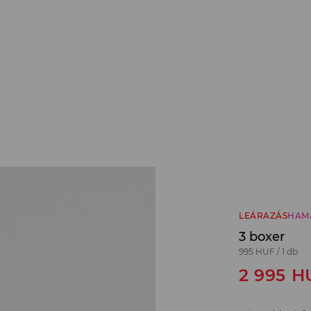
LEÁRAZÁS
HAM
3 boxer
995 HUF
/
1 db
2 995
H