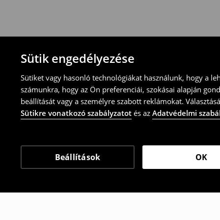
-töltsd ki az online visszaküldési nyomtat
⟶
További tudnivalók
Sütik engedélyezése
Sütiket vagy hasonló technológiákat használunk, hogy a le
számunkra, hogy az Ön preferenciái, szokásai alapján gon
beállítását vagy a személyre szabott reklámokat. Választásá
Sütikre vonatkozó szabályzatot
és az
Adatvédelmi szabá
Beállítások
OK