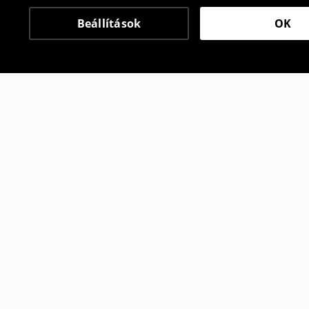
Beállítások
OK
Más vásárlók is választ
2 boxer
3 darab csi
1595
HUF
6995
HUF
5995
HUF