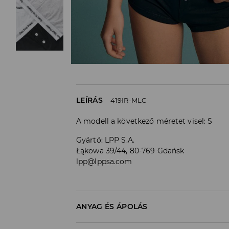
LEÍRÁS
419IR-MLC
A modell a következő méretet visel: S
Gyártó
:
LPP S.A.
Łąkowa 39/44, 80-769 Gdańsk
lpp@lppsa.com
ANYAG ÉS ÁPOLÁS