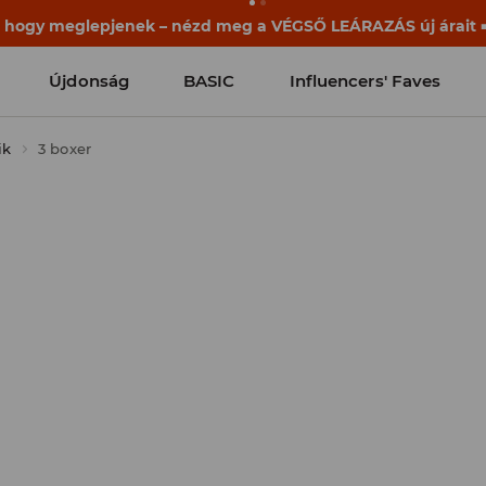
ek már a becsengetés előtt elkezdődnek. Kezdd a tanévet egy
Újdonság
BASIC
Influencers' Faves
ik
3 boxer