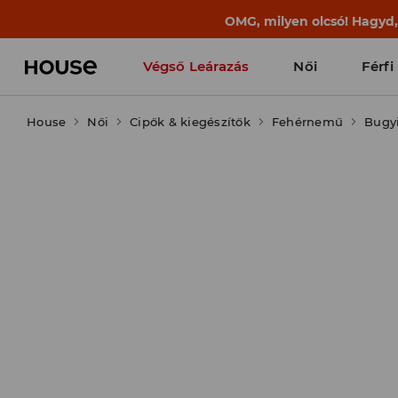
BACK TO SCHOOL
📒
A legjobb történet
Végső Leárazás
Női
Férfi
House
Női
Cipők & kiegészítők
Fehérnemű
Bugy