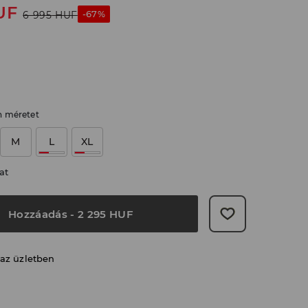
UF
-67%
6 995
HUF
n méretet
M
L
XL
at
Hozzáadás
-
2 295
HUF
 az üzletben