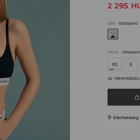
2 295
H
Szín
-
többszínű
Méret
-
Válasszo
XS
S
Mérettábláz
Elérhetőség