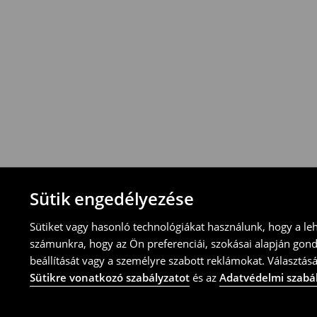
-Magyarországon bármelyik House üzletbe
blokkal/számlával
-online üzleten keresztül
-töltsd ki az online visszaküldési nyomtat
⟶
További tudnivalók
Sütik engedélyezése
Sütiket vagy hasonló technológiákat használunk, hogy a le
számunkra, hogy az Ön preferenciái, szokásai alapján gon
beállítását vagy a személyre szabott reklámokat. Választásá
Sütikre vonatkozó szabályzatot
és az
Adatvédelmi szabá