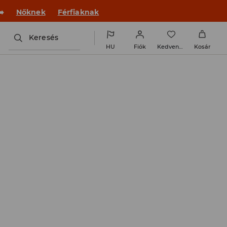
 új outfittel!
Nőknek
Férfiaknak
Keresés
HU
Fiók
Kedvencek
Kosár