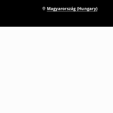
Magyarország (Hungary)
5 alsó
2295
HUF
5995
HUF