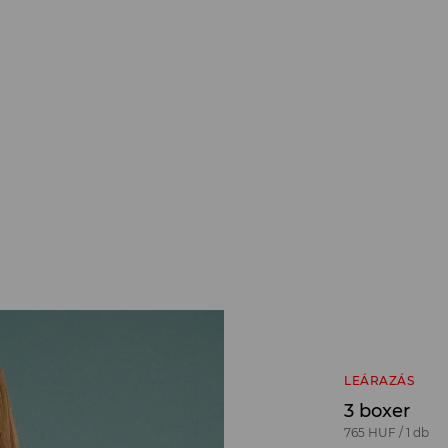
LEÁRAZÁS
3 boxer
765 HUF
/
1 db