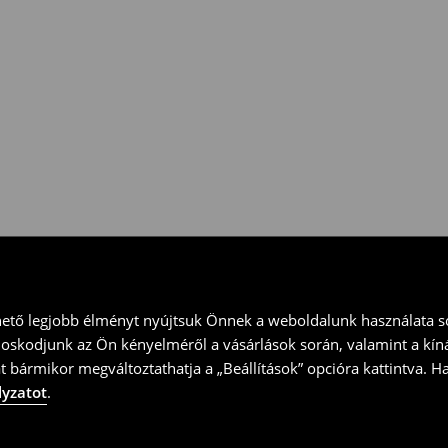
 vidd vissza a terméket
ványt és küld vissza a terméket
hető legjobb élményt nyújtsuk Önnek a weboldalunk használata so
doskodjunk az Ön kényelméről a vásárlások során, valamint a kín
t bármikor megváltoztathatja a „Beállítások” opcióra kattintva. H
lyzatot
.