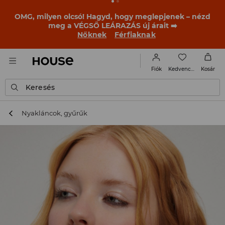
OMG, milyen olcsó! Hagyd, hogy meglepjenek – nézd
meg a VÉGSŐ LEÁRAZÁS új árait ➡️
Nőknek
Férfiaknak
Kedvencek
Fiók
Kosár
Keresés
Nyakláncok, gyűrűk