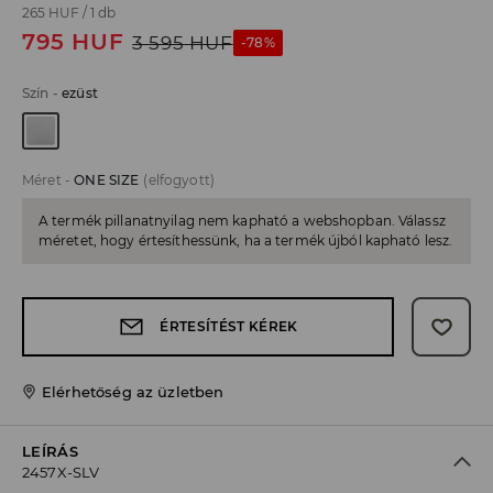
265 HUF
/
1 db
795
HUF
3 595
HUF
-78%
Szín
-
ezüst
Méret
-
ONE SIZE
(elfogyott)
A termék pillanatnyilag nem kapható a webshopban. Válassz
méretet, hogy értesíthessünk, ha a termék újból kapható lesz.
ÉRTESÍTÉST KÉREK
Elérhetőség az üzletben
LEÍRÁS
2457X-SLV