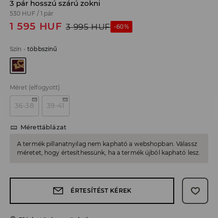
3 pár hosszú szárú zokni
530 HUF
/
1 pár
1 595
HUF
3 995
HUF
-60%
Szín
-
többszínű
Méret
(elfogyott)
36-38
39-41
Mérettáblázat
A termék pillanatnyilag nem kapható a webshopban. Válassz
méretet, hogy értesíthessünk, ha a termék újból kapható lesz.
ÉRTESÍTÉST KÉREK