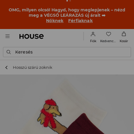
BACK TO SCHOOL
📒
A legjobb történetek már a
becsengetés előtt elkezdődnek. Kezdd a tanévet egy új
outfittel!
Nőknek
Férfiaknak
Kedvencek
Fiók
Kosár
Keresés
Hosszú szárú zoknik