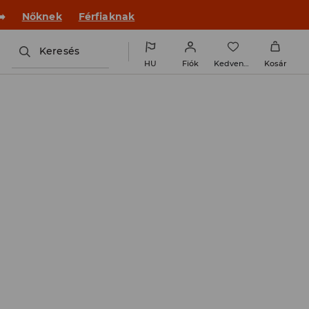
️
Nőknek
Férfiaknak
Keresés
HU
Fiók
Kedvencek
Kosár