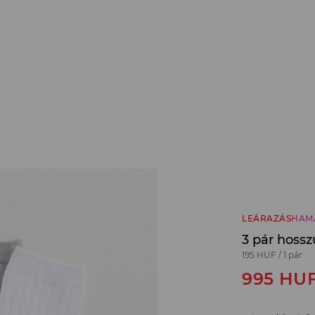
LEÁRAZÁS
HAM
3 pár hossz
195 HUF
/
1 pár
995
HU