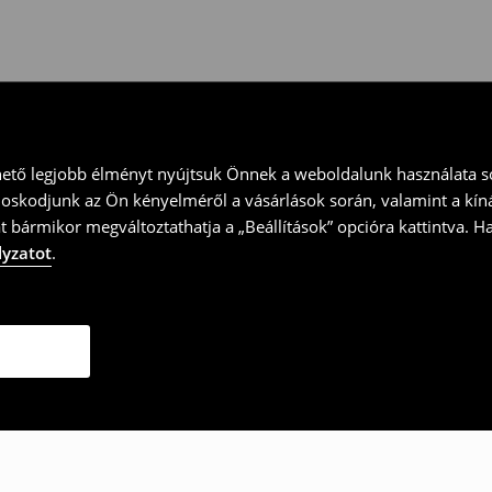
ványt és küld vissza a terméket
hető legjobb élményt nyújtsuk Önnek a weboldalunk használata so
doskodjunk az Ön kényelméről a vásárlások során, valamint a kín
t bármikor megváltoztathatja a „Beállítások” opcióra kattintva. H
lyzatot
.