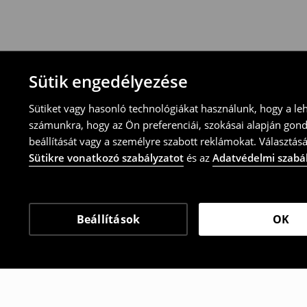
-töltsd ki az online visszaküldési nyomtat
⟶
További tudnivalók
Sütik engedélyezése
Sütiket vagy hasonló technológiákat használunk, hogy a le
számunkra, hogy az Ön preferenciái, szokásai alapján gon
beállítását vagy a személyre szabott reklámokat. Választásá
Sütikre vonatkozó szabályzatot
és az
Adatvédelmi szabá
Beállítások
OK