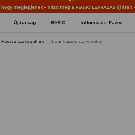
, hogy meglepjenek – nézd meg a VÉGSŐ LEÁRAZÁS új árait ➡
Újdonság
BASIC
Influencers' Faves
Hosszú szárú zoknik
3 pár hosszú szárú zokni