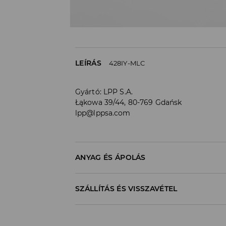
LEÍRÁS
428IY-MLC
Gyártó
:
LPP S.A.
Łąkowa 39/44, 80-769 Gdańsk
lpp@lppsa.com
ANYAG ÉS ÁPOLÁS
ELSŐ CIKK
:
70% PAMUT, 27% POLIÉSZTER, 3% 
SZÁLLÍTÁS ÉS VISSZAVÉTEL
FEHÉRÍTŐSZER HASZNÁLATA TILOS
Szállítási irányelvek
TILOS VASALNI