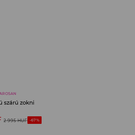
AROSAN
ú szárú zokni
F
-67%
2 995
HUF