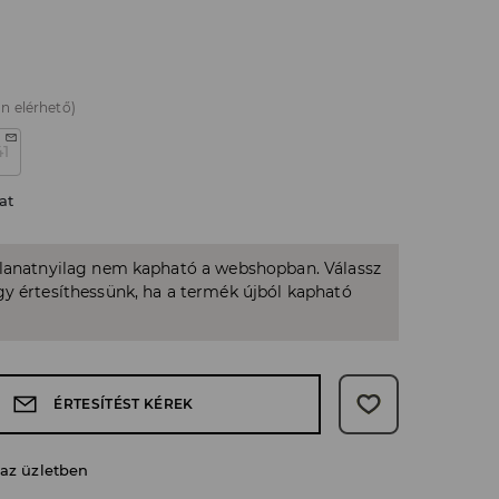
n elérhető)
41
at
llanatnyilag nem kapható a webshopban. Válassz
y értesíthessünk, ha a termék újból kapható
ÉRTESÍTÉST KÉREK
 az üzletben