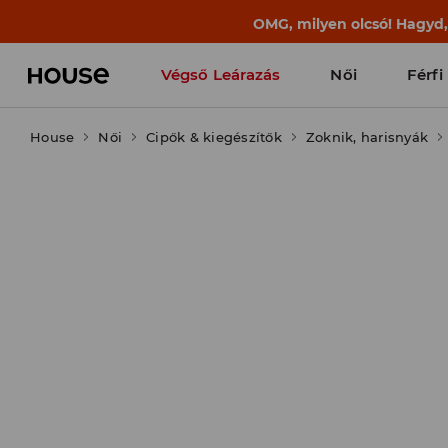
OMG, milyen olcsó! Hagyd
Végső Leárazás
Női
Férfi
House
Női
Cipők & kiegészítők
Zoknik, harisnyák