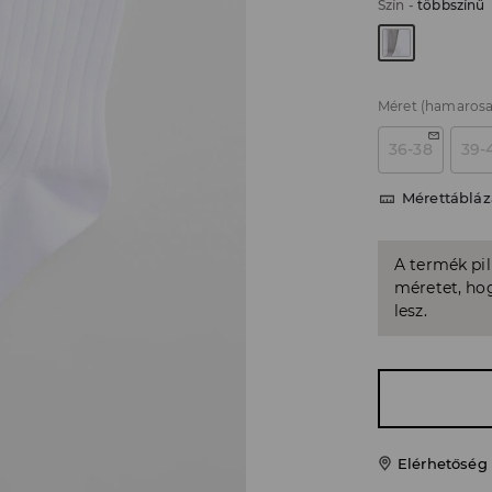
Szín
-
többszínű
Méret
(hamarosa
36-38
39-
Mérettábláz
A termék pi
méretet, hog
lesz.
Elérhetőség