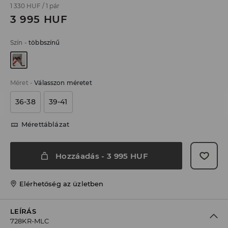
1 330 HUF
/
1 pár
3 995
HUF
Szín
-
többszínű
Méret
-
Válasszon méretet
36-38
39-41
Mérettáblázat
Hozzáadás
-
3 995
HUF
Elérhetőség az üzletben
LEÍRÁS
728KR-MLC