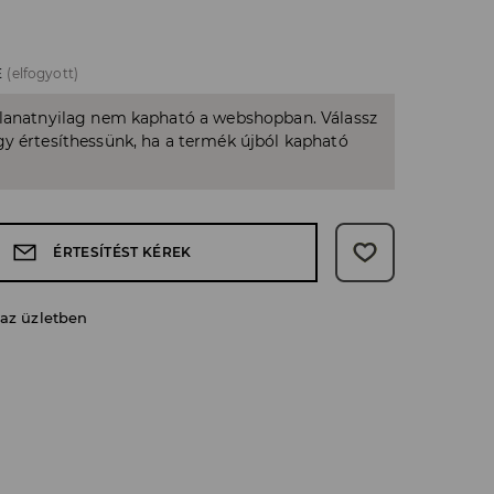
E
(elfogyott)
llanatnyilag nem kapható a webshopban. Válassz
y értesíthessünk, ha a termék újból kapható
ÉRTESÍTÉST KÉREK
 az üzletben