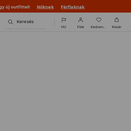
 új outfittel!
Nőknek
Férfiaknak
Keresés
HU
Fiók
Kedvencek
Kosár