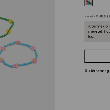
Méret
-
ONE SIZ
A termék pi
méretet, hog
lesz.
Elérhetőség