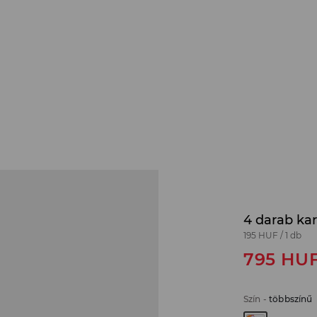
4 darab ka
195 HUF
/
1 db
795
HU
Szín
-
többszínű