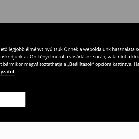
ványt és küld vissza a terméket
hető legjobb élményt nyújtsuk Önnek a weboldalunk használata so
doskodjunk az Ön kényelméről a vásárlások során, valamint a kín
t bármikor megváltoztathatja a „Beállítások” opcióra kattintva. H
lyzatot
.