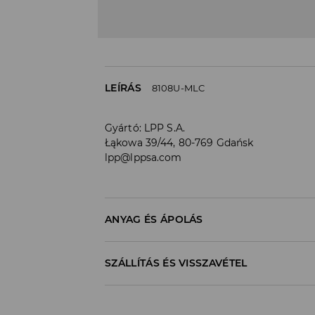
LEÍRÁS
8108U-MLC
Gyártó
:
LPP S.A.
Łąkowa 39/44, 80-769 Gdańsk
lpp@lppsa.com
ANYAG ÉS ÁPOLÁS
Anyag I
:
100% MŰGYANTA
SZÁLLÍTÁS ÉS VISSZAVÉTEL
Szállítási irányelvek