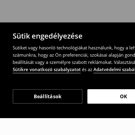
-töltsd ki az online visszaküldési nyomtat
⟶
További tudnivalók
Sütik engedélyezése
Sütiket vagy hasonló technológiákat használunk, hogy a le
számunkra, hogy az Ön preferenciái, szokásai alapján gon
beállítását vagy a személyre szabott reklámokat. Választásá
Sütikre vonatkozó szabályzatot
és az
Adatvédelmi szabá
Beállítások
OK