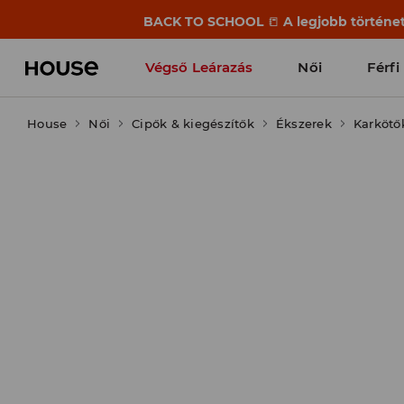
BACK TO SCHOOL
📒
A legjobb történet
Végső Leárazás
Női
Férfi
House
Női
Cipők & kiegészítők
Ékszerek
Karkötő