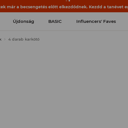
ek már a becsengetés előtt elkezdődnek. Kezdd a tanévet egy
Újdonság
BASIC
Influencers' Faves
k
4 darab karkötő