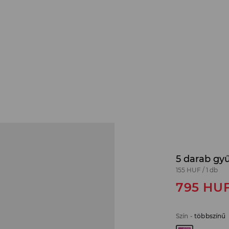
5 darab gy
155 HUF
/
1 db
795
HU
Szín
-
többszínű