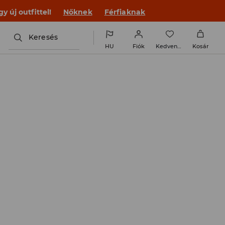
 új outfittel!
Nőknek
Férfiaknak
Keresés
HU
Fiók
Kedvencek
Kosár