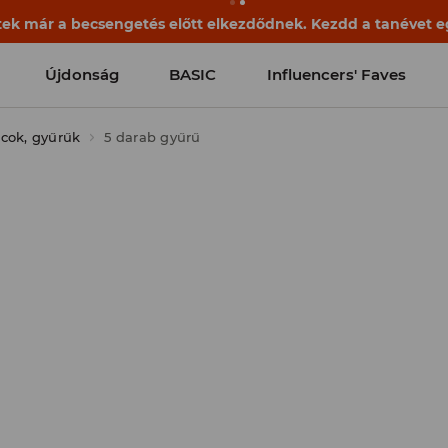
ek már a becsengetés előtt elkezdődnek. Kezdd a tanévet egy
Újdonság
BASIC
Influencers' Faves
cok, gyűrűk
5 darab gyűrű