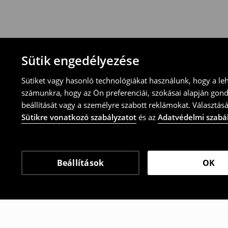
-töltsd ki az online visszaküldési nyomtat
⟶
További tudnivalók
Sütik engedélyezése
Sütiket vagy hasonló technológiákat használunk, hogy a le
számunkra, hogy az Ön preferenciái, szokásai alapján gon
beállítását vagy a személyre szabott reklámokat. Választásá
Sütikre vonatkozó szabályzatot
és az
Adatvédelmi szabá
Beállítások
OK