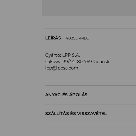
LEÍRÁS
4035U-MLC
Gyártó
:
LPP S.A.
Łąkowa 39/44, 80-769 Gdańsk
lpp@lppsa.com
ANYAG ÉS ÁPOLÁS
Anyag I
:
100% MŰGYANTA
SZÁLLÍTÁS ÉS VISSZAVÉTEL
Szállítási irányelvek