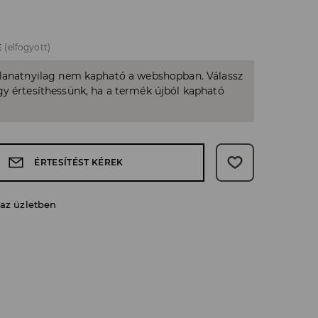
E
(elfogyott)
llanatnyilag nem kapható a webshopban. Válassz
y értesíthessünk, ha a termék újból kapható
ÉRTESÍTÉST KÉREK
 az üzletben