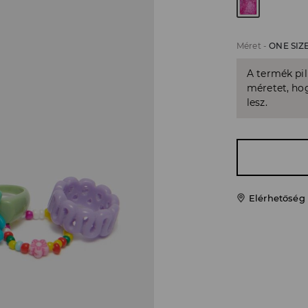
Méret
-
ONE SIZ
A termék pi
méretet, hog
lesz.
Elérhetőség