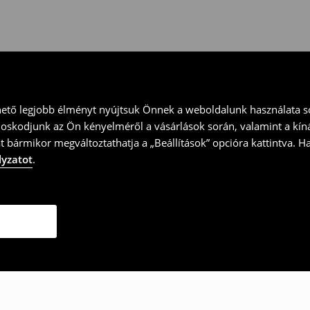
ványt és küld vissza a terméket
hető legjobb élményt nyújtsuk Önnek a weboldalunk használata so
doskodjunk az Ön kényelméről a vásárlások során, valamint a kín
t bármikor megváltoztathatja a „Beállítások” opcióra kattintva. H
lyzatot
.