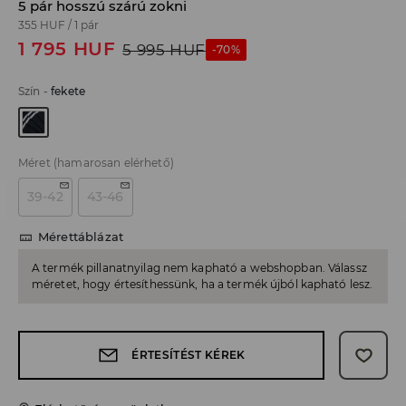
5 pár hosszú szárú zokni
355 HUF
/
1 pár
1 795
HUF
5 995
HUF
-70%
Szín
-
fekete
Méret
(hamarosan elérhető)
39-42
43-46
Mérettáblázat
A termék pillanatnyilag nem kapható a webshopban. Válassz
méretet, hogy értesíthessünk, ha a termék újból kapható lesz.
ÉRTESÍTÉST KÉREK