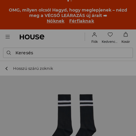
BACK TO SCHOOL
📒
A legjobb történetek már a
becsengetés előtt elkezdődnek. Kezdd a tanévet egy új
outfittel!
Nőknek
Férfiaknak
Kedvencek
Fiók
Kosár
Keresés
Hosszú szárú zoknik