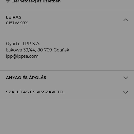
Elérhetőség az üzletben
LEÍRÁS
015JW-99X
Gyártó
:
LPP S.A.
Łąkowa 39/44, 80-769 Gdańsk
lpp@lppsa.com
ANYAG ÉS ÁPOLÁS
SZÁLLÍTÁS ÉS VISSZAVÉTEL
60% PAMUT, 33% POLIÉSZTER, 3% ELASZTODIÉN, 2% ELASZTÁN,
2% POLIAMID
Szállítási irányelvek
Áruházi
átvétel
House
(5 - 10 munkanap)
0,00 HUF
/ Online fizetés (PayPal, PayU, Google Pay)