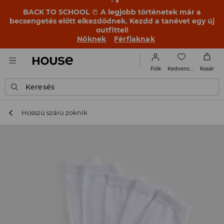
BACK TO SCHOOL
📒
A legjobb történetek már a
becsengetés előtt elkezdődnek. Kezdd a tanévet egy új
outfittel!
Nőknek
Férfiaknak
Kedvencek
Fiók
Kosár
Keresés
Hosszú szárú zoknik