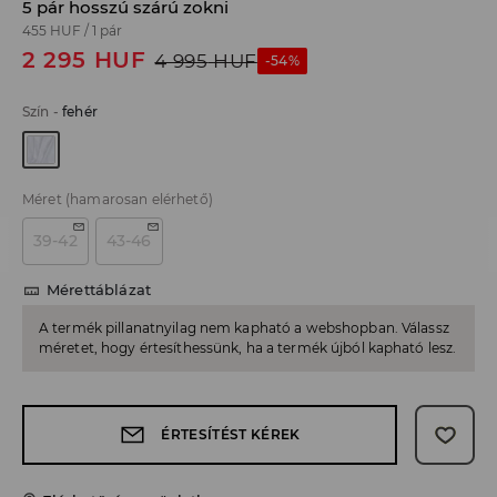
5 pár hosszú szárú zokni
455 HUF
/
1 pár
2 295
HUF
4 995
HUF
-54%
Szín
-
fehér
Méret
(hamarosan elérhető)
39-42
43-46
Mérettáblázat
A termék pillanatnyilag nem kapható a webshopban. Válassz
méretet, hogy értesíthessünk, ha a termék újból kapható lesz.
ÉRTESÍTÉST KÉREK