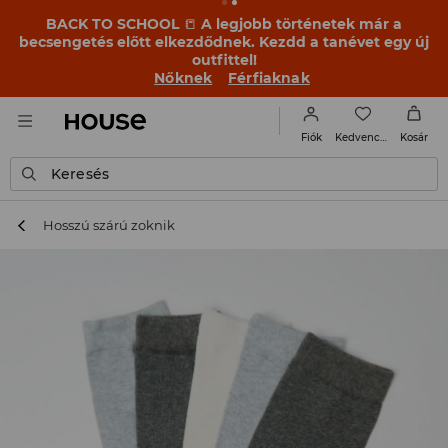
BACK TO SCHOOL
📒
A legjobb történetek már a
becsengetés előtt elkezdődnek. Kezdd a tanévet egy új
outfittel!
Nőknek
Férfiaknak
Kedvencek
Fiók
Kosár
Keresés
Hosszú szárú zoknik