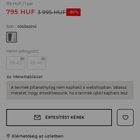
155 HUF
/
1 pár
795
HUF
3 995
HUF
-80%
Szín
-
többszínű
Méret
(elfogyott)
39-42
43-46
Mérettáblázat
A termék pillanatnyilag nem kapható a webshopban. Válassz
méretet, hogy értesíthessünk, ha a termék újból kapható lesz.
ÉRTESÍTÉST KÉREK
Elérhetőség az üzletben