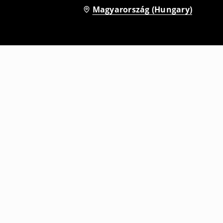
Magyarország (Hungary)
Baggy farmer
3995
HUF
10995
HUF