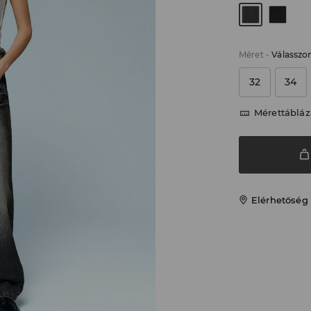
Méret
-
Válasszo
32
34
Mérettábláz
Elérhetőség