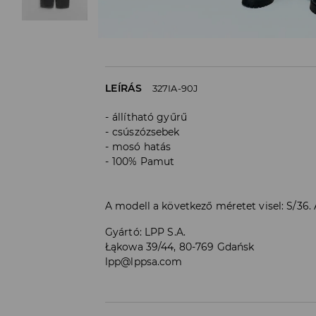
LEÍRÁS
327IA-90J
állítható gyűrű
csúszózsebek
mosó hatás
100% Pamut
A modell a következő méretet visel: S/36
Gyártó
:
LPP S.A.
Łąkowa 39/44, 80-769 Gdańsk
lpp@lppsa.com