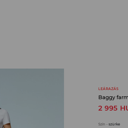
LEÁRAZÁS
Baggy far
2 995
H
Szín
-
szürke