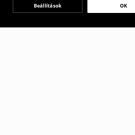
Beállítások
OK
Más vásárlók is választ
Baggy farmer
Baggy far
3995
HUF
3995
HUF
12995
HUF
1