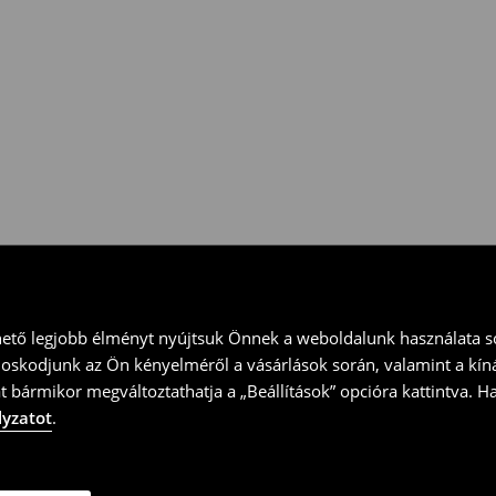
 vidd vissza a terméket
ványt és küld vissza a terméket
hető legjobb élményt nyújtsuk Önnek a weboldalunk használata so
doskodjunk az Ön kényelméről a vásárlások során, valamint a kín
t bármikor megváltoztathatja a „Beállítások” opcióra kattintva. H
lyzatot
.