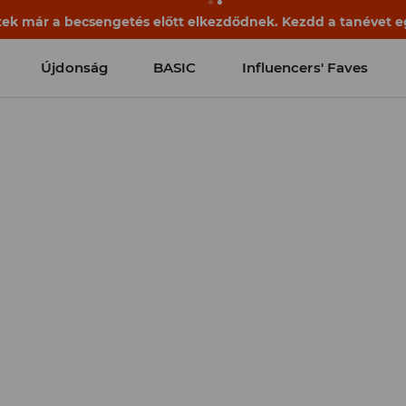
ek már a becsengetés előtt elkezdődnek. Kezdd a tanévet egy
Újdonság
BASIC
Influencers' Faves