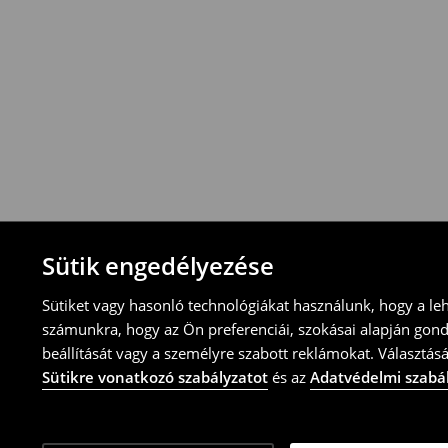
Visszavételi irányelvek
-Magyarországon bármelyik House üzletbe
blokkal/számlával
-online üzleten keresztül
-töltsd ki az online visszaküldési nyomtat
⟶
További tudnivalók
Sütik engedélyezése
Sütiket vagy hasonló technológiákat használunk, hogy a le
számunkra, hogy az Ön preferenciái, szokásai alapján gon
beállítását vagy a személyre szabott reklámokat. Választásá
Sütikre vonatkozó szabályzatot
és az
Adatvédelmi szabá