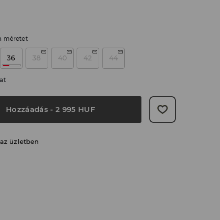
n méretet
36
38
40
42
44
at
Hozzáadás
-
2 995
HUF
 az üzletben