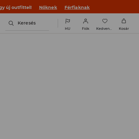
 új outfittel!
Nőknek
Férfiaknak
Keresés
HU
Fiók
Kedvencek
Kosár