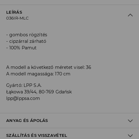
LEÍRÁS
036IR-MLC
gombos rögzítés
cipzárral zárható
100% Pamut
A modell a következő méretet visel: 36
A modell magassága: 170 cm
Gyártó
:
LPP S.A.
Łąkowa 39/44, 80-769 Gdańsk
lpp@lppsa.com
ANYAG ÉS ÁPOLÁS
SZÁLLÍTÁS ÉS VISSZAVÉTEL
ELSŐ SZÖVET
:
100% PAMUT