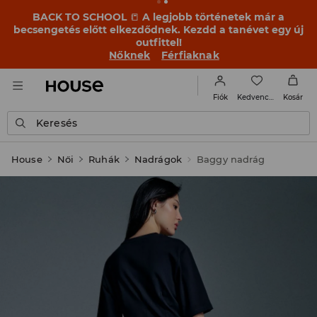
BACK TO SCHOOL
📒
A legjobb történetek már a
becsengetés előtt elkezdődnek. Kezdd a tanévet egy új
outfittel!
Nőknek
Férfiaknak
Kedvencek
Fiók
Kosár
Keresés
House
Női
Ruhák
Nadrágok
Baggy nadrág