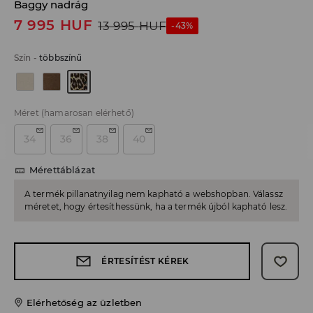
Baggy nadrág
7 995
HUF
13 995
HUF
-43%
Szín
-
többszínű
Méret
(hamarosan elérhető)
34
36
38
40
Mérettáblázat
A termék pillanatnyilag nem kapható a webshopban. Válassz
méretet, hogy értesíthessünk, ha a termék újból kapható lesz.
ÉRTESÍTÉST KÉREK
Elérhetőség az üzletben