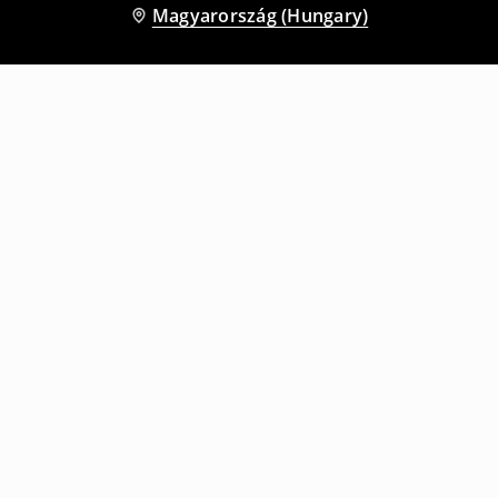
Magyarország (Hungary)
Más vásárlók is választották
Baggy nadrág
Baggy nadrág