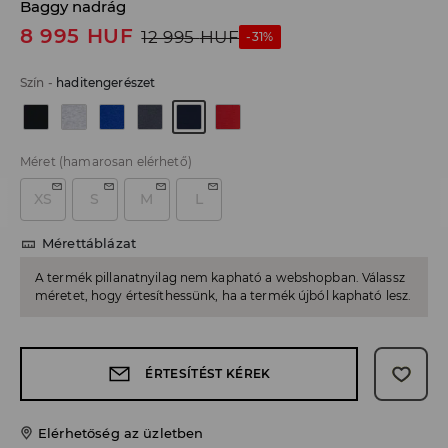
Baggy nadrág
8 995
HUF
12 995
HUF
-31%
Szín
-
haditengerészet
Méret
(hamarosan elérhető)
XS
S
M
L
Mérettáblázat
A termék pillanatnyilag nem kapható a webshopban. Válassz
méretet, hogy értesíthessünk, ha a termék újból kapható lesz.
ÉRTESÍTÉST KÉREK
Elérhetőség az üzletben