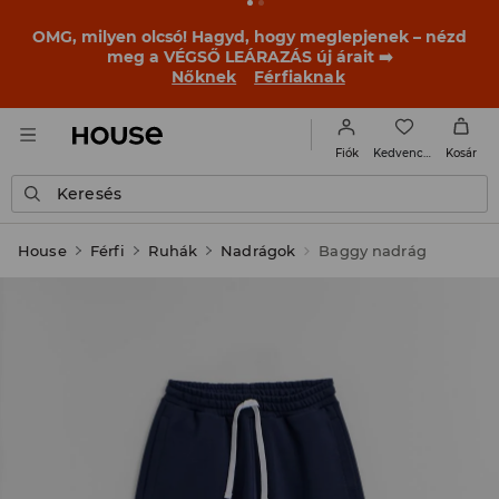
BACK TO SCHOOL
📒
A legjobb történetek már a
becsengetés előtt elkezdődnek. Kezdd a tanévet egy új
outfittel!
Nőknek
Férfiaknak
Kedvencek
Fiók
Kosár
Keresés
House
Férfi
Ruhák
Nadrágok
Baggy nadrág