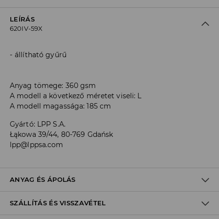
LEÍRÁS
620IV-59X
állítható gyűrű
Anyag tömege: 360 gsm
A modell a következő méretet viseli: L
A modell magassága: 185 cm
Gyártó
:
LPP S.A.
Łąkowa 39/44, 80-769 Gdańsk
lpp@lppsa.com
ANYAG ÉS ÁPOLÁS
SZÁLLÍTÁS ÉS VISSZAVÉTEL
ELSŐ SZÖVET
:
60% PAMUT, 40% POLIÉSZTER