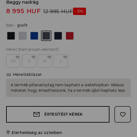
Baggy nadrág
8 995
HUF
12 995
HUF
-31%
Szín
-
grafit
Méret
(hamarosan elérhető)
XS
S
M
L
Mérettáblázat
A termék pillanatnyilag nem kapható a webshopban. Válassz
méretet, hogy értesíthessünk, ha a termék újból kapható lesz.
ÉRTESÍTÉST KÉREK
Elérhetőség az üzletben