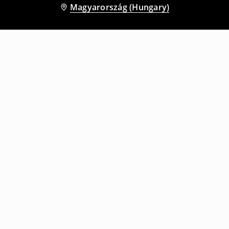
Magyarország (Hungary)
Más vásárlók is választották
Barrel fit nadrág
Baggy nadrág