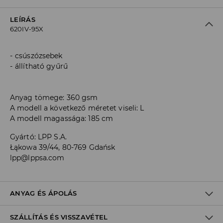
LEÍRÁS
620IV-95X
csúszózsebek
állítható gyűrű
Anyag tömege: 360 gsm
A modell a következő méretet viseli: L
A modell magassága: 185 cm
Gyártó
:
LPP S.A.
Łąkowa 39/44, 80-769 Gdańsk
lpp@lppsa.com
ANYAG ÉS ÁPOLÁS
SZÁLLÍTÁS ÉS VISSZAVÉTEL
60% PAMUT, 40% POLIÉSZTER