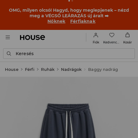
BACK TO SCHOOL
📒
A legjobb történetek már a
becsengetés előtt elkezdődnek. Kezdd a tanévet egy új
outfittel!
Nőknek
Férfiaknak
Kedvencek
Fiók
Kosár
Keresés
House
Férfi
Ruhák
Nadrágok
Baggy nadrág