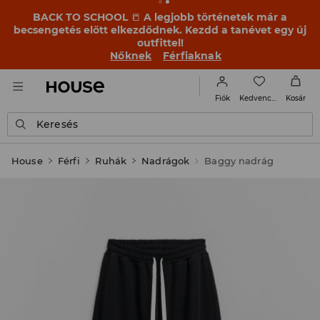
BACK TO SCHOOL
📒
A legjobb történetek már a
becsengetés előtt elkezdődnek. Kezdd a tanévet egy új
outfittel!
Nőknek
Férfiaknak
Kedvencek
Fiók
Kosár
Keresés
House
Férfi
Ruhák
Nadrágok
Baggy nadrág