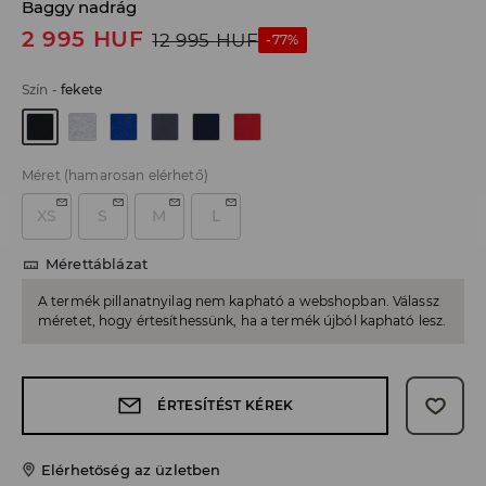
Baggy nadrág
2 995
HUF
12 995
HUF
-77%
Szín
-
fekete
Méret
(hamarosan elérhető)
XS
S
M
L
Mérettáblázat
A termék pillanatnyilag nem kapható a webshopban. Válassz
méretet, hogy értesíthessünk, ha a termék újból kapható lesz.
ÉRTESÍTÉST KÉREK
Elérhetőség az üzletben