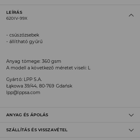
LEÍRÁS
620IV-99X
csúszózsebek
állítható gyűrű
Anyag tömege: 360 gsm
A modell a következő méretet viseli: L
Gyártó
:
LPP S.A.
Łąkowa 39/44, 80-769 Gdańsk
lpp@lppsa.com
ANYAG ÉS ÁPOLÁS
SZÁLLÍTÁS ÉS VISSZAVÉTEL
60% PAMUT, 40% POLIÉSZTER