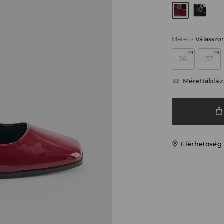
Méret
-
Válasszo
36
37
Mérettábláz
Elérhetőség