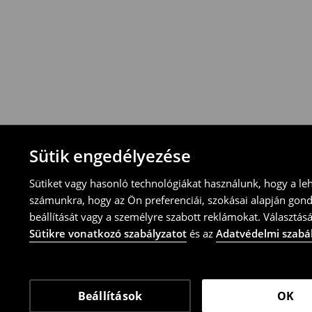
-Magyarországon bármelyik House üzletbe
blokkal/számlával
-online üzleten keresztül
-töltsd ki az online visszaküldési nyomtat
⟶
További tudnivalók
Sütik engedélyezése
Sütiket vagy hasonló technológiákat használunk, hogy a le
számunkra, hogy az Ön preferenciái, szokásai alapján gon
beállítását vagy a személyre szabott reklámokat. Választásá
Sütikre vonatkozó szabályzatot
és az
Adatvédelmi szabá
Beállítások
OK