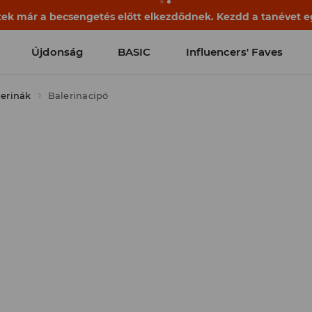
ek már a becsengetés előtt elkezdődnek. Kezdd a tanévet egy
Újdonság
BASIC
Influencers' Faves
lerinák
Balerinacipő