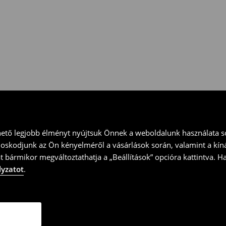
 vidd vissza a terméket
ványt és küld vissza a terméket
hető legjobb élményt nyújtsuk Önnek a weboldalunk használata so
doskodjunk az Ön kényelméről a vásárlások során, valamint a kín
t bármikor megváltoztathatja a „Beállítások” opcióra kattintva. H
lyzatot
.