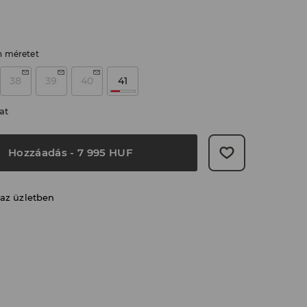
n méretet
38
39
40
41
at
Hozzáadás
-
7 995
HUF
 az üzletben