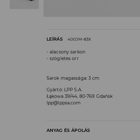
LEÍRÁS
400JM-83X
alacsony sarkon
szögletes orr
Sarok magassága: 3 cm
Gyártó
:
LPP S.A.
Łąkowa 39/44, 80-769 Gdańsk
lpp@lppsa.com
ANYAG ÉS ÁPOLÁS