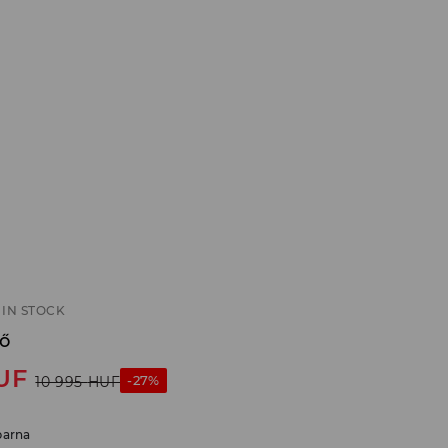
IN STOCK
pő
UF
-27%
10 995
HUF
barna