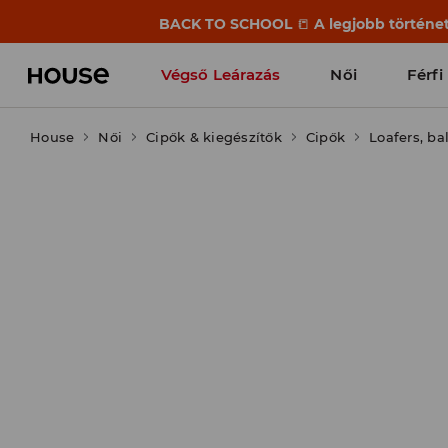
BACK TO SCHOOL
📒
A legjobb történet
Végső Leárazás
Női
Férfi
House
Női
Cipők & kiegészítők
Cipők
Loafers, ba