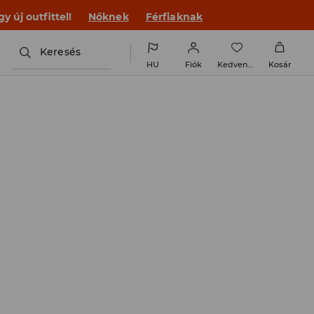
 új outfittel!
Nőknek
Férfiaknak
Keresés
HU
Fiók
Kedvencek
Kosár