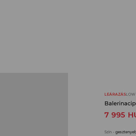
LEÁRAZÁS
LOW 
Balerinaci
7 995
H
Szín
-
gesztenye