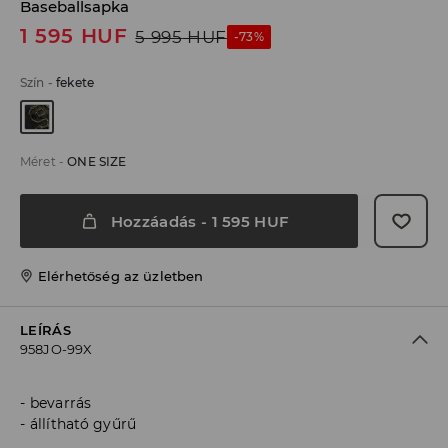
Baseballsapka
1 595
HUF
5 995
HUF
-73%
Szín
-
fekete
Méret
-
ONE SIZE
Hozzáadás
-
1 595
HUF
Elérhetőség az üzletben
LEÍRÁS
958JO-99X
bevarrás
állítható gyűrű