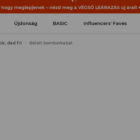
ek már a becsengetés előtt elkezdődnek. Kezdd a tanévet egy
Újdonság
BASIC
Influencers' Faves
k, dad fit
Bélelt bomberkabát