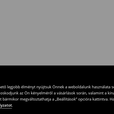
 vidd vissza a terméket
ványt és küld vissza a terméket
hető legjobb élményt nyújtsuk Önnek a weboldalunk használata so
doskodjunk az Ön kényelméről a vásárlások során, valamint a kín
t bármikor megváltoztathatja a „Beállítások” opcióra kattintva. H
lyzatot
.