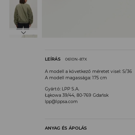
LEÍRÁS
0610N-87X
A modell a következő méretet visel: S/36
A modell magassága: 175 cm
Gyártó
:
LPP S.A.
Łąkowa 39/44, 80-769 Gdańsk
lpp@lppsa.com
ANYAG ÉS ÁPOLÁS