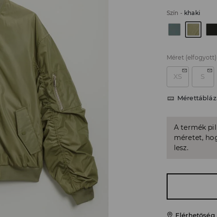
Szín
-
khaki
Méret
(elfogyott)
XS
S
Mérettábláz
A termék pi
méretet, hog
lesz.
Elérhetőség