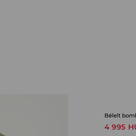
Bélelt bom
4 995
H