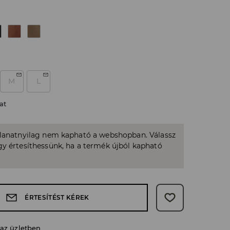
M
L
at
llanatnyilag nem kapható a webshopban. Válassz
y értesíthessünk, ha a termék újból kapható
ÉRTESÍTÉST KÉREK
 az üzletben