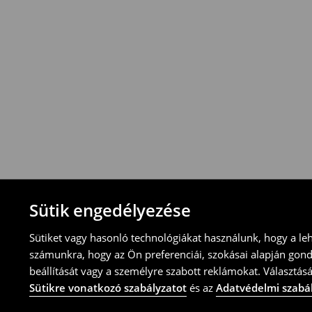
Visszavételi irányelvek
-Magyarországon bármelyik House üzletbe
blokkal/számlával
-online üzleten keresztül
-töltsd ki az online visszaküldési nyomtat
⟶
További tudnivalók
Sütik engedélyezése
Sütiket vagy hasonló technológiákat használunk, hogy a le
számunkra, hogy az Ön preferenciái, szokásai alapján gon
beállítását vagy a személyre szabott reklámokat. Választásá
Sütikre vonatkozó szabályzatot
és az
Adatvédelmi szabá