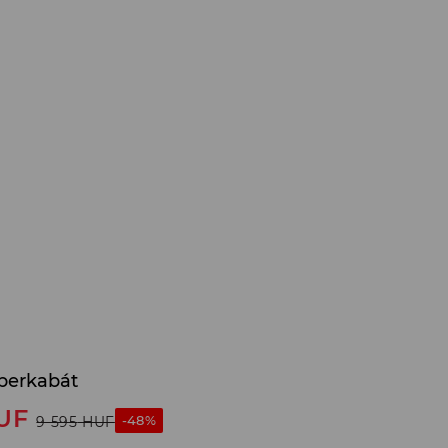
berkabát
UF
-48%
9 595
HUF