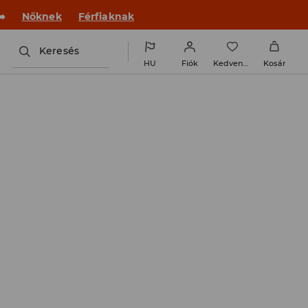
 új outfittel!
Nőknek
Férfiaknak
Keresés
HU
Fiók
Kedvencek
Kosár