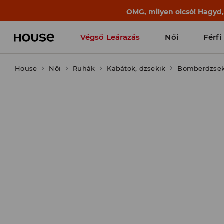
BACK TO SCHOOL
📒
A legjobb történet
Végső Leárazás
Női
Férfi
House
Női
Ruhák
Kabátok, dzsekik
Bomberdzseki