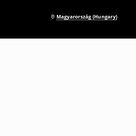
Magyarország (Hungary)
Kétsoros ballonkabát
9995
HUF