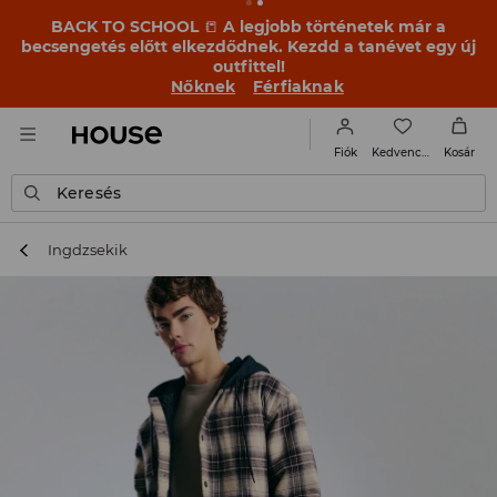
BACK TO SCHOOL
📒
A legjobb történetek már a
becsengetés előtt elkezdődnek. Kezdd a tanévet egy új
outfittel!
Nőknek
Férfiaknak
Kedvencek
Fiók
Kosár
Keresés
Ingdzsekik