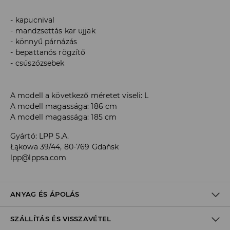
kapucnival
mandzsettás kar ujjak
könnyű párnázás
bepattanós rögzítő
csúszózsebek
A modell a következő méretet viseli: L
A modell magassága: 186 cm
A modell magassága: 185 cm
Gyártó
:
LPP S.A.
Łąkowa 39/44, 80-769 Gdańsk
lpp@lppsa.com
ANYAG ÉS ÁPOLÁS
SZÁLLÍTÁS ÉS VISSZAVÉTEL
ELSŐ SZÖVET
:
100% PAMUT