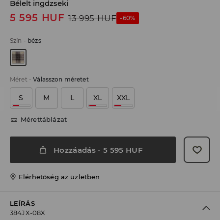
Bélelt ingdzseki
5 595
HUF
13 995
HUF
-60%
Szín
-
bézs
Méret
-
Válasszon méretet
S
M
L
XL
XXL
Mérettáblázat
Hozzáadás
-
5 595
HUF
Elérhetőség az üzletben
LEÍRÁS
384JX-08X