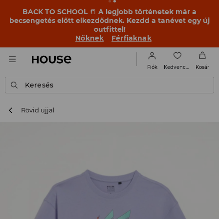
BACK TO SCHOOL
📒
A legjobb történetek már a
becsengetés előtt elkezdődnek. Kezdd a tanévet egy új
outfittel!
Nőknek
Férfiaknak
Kedvencek
Fiók
Kosár
Keresés
Rövid ujjal