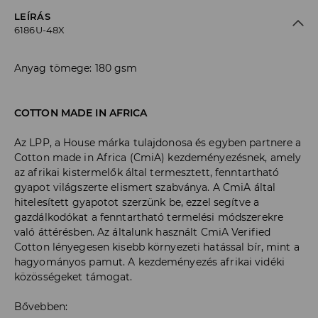
LEÍRÁS
6186U-48X
Anyag tömege: 180 gsm
COTTON MADE IN AFRICA
Az LPP, a House márka tulajdonosa és egyben partnere a
Cotton made in Africa (CmiA) kezdeményezésnek, amely
az afrikai kistermelők által termesztett, fenntartható
gyapot világszerte elismert szabványa. A CmiA által
hitelesített gyapotot szerzünk be, ezzel segítve a
gazdálkodókat a fenntartható termelési módszerekre
való áttérésben. Az általunk használt CmiA Verified
Cotton lényegesen kisebb környezeti hatással bír, mint a
hagyományos pamut. A kezdeményezés afrikai vidéki
közösségeket támogat.
Bővebben: