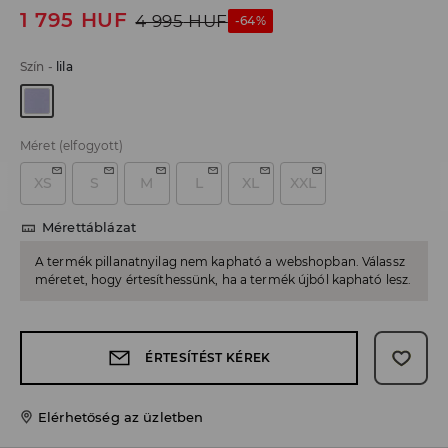
1 795
HUF
4 995
HUF
-64%
Szín
-
lila
Méret
(elfogyott)
XS
S
M
L
XL
XXL
Mérettáblázat
A termék pillanatnyilag nem kapható a webshopban. Válassz
méretet, hogy értesíthessünk, ha a termék újból kapható lesz.
ÉRTESÍTÉST KÉREK
Elérhetőség az üzletben