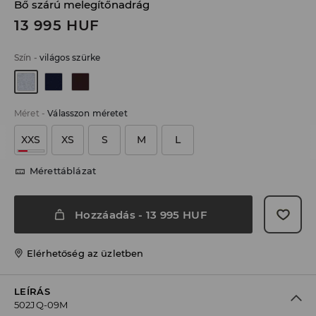
Bő szárú melegítőnadrág
13 995
HUF
Szín
-
világos szürke
Méret
-
Válasszon méretet
XXS
XS
S
M
L
Mérettáblázat
Hozzáadás
-
13 995
HUF
Elérhetőség az üzletben
LEÍRÁS
502JQ-09M