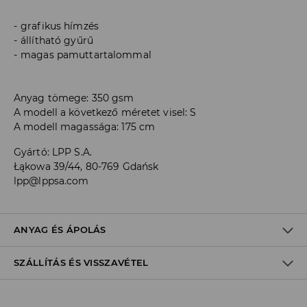
grafikus hímzés
állítható gyűrű
magas pamuttartalommal
Anyag tömege: 350 gsm
A modell a következő méretet visel: S
A modell magassága: 175 cm
Gyártó
:
LPP S.A.
Łąkowa 39/44, 80-769 Gdańsk
lpp@lppsa.com
ANYAG ÉS ÁPOLÁS
SZÁLLÍTÁS ÉS VISSZAVÉTEL
ELSŐ SZÖVET
:
60% PAMUT, 40% POLIÉSZTER
RÁNYOMTATOTT MINTÁKAT ÉS BETÉTEKET NEM SZABAD
Szállítási irányelvek
VASALNI