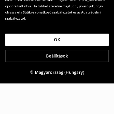
reklámokat. Választását bármikor megváltoztathatja a „Beállítások”
opcióra kattintva. Ha többet szeretne megtudni, javasoljuk, hogy
olvassa el a
Sütikre vonatkozó szabályzatot
és az
Adatvédelmi
szabályzatot
.
OK
Beállítások
Magyarország (Hungary)