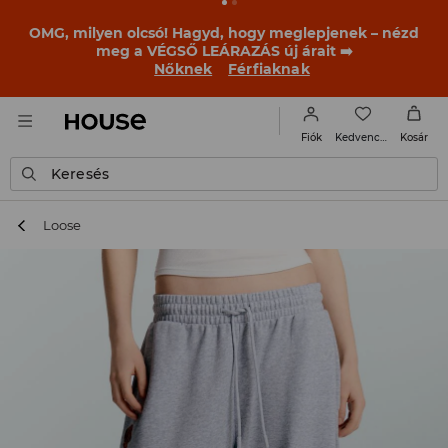
BACK TO SCHOOL
📒
A legjobb történetek már a
becsengetés előtt elkezdődnek. Kezdd a tanévet egy új
outfittel!
Nőknek
Férfiaknak
Kedvencek
Fiók
Kosár
Keresés
Loose