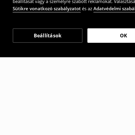
beállítását vagy a személyre szabott reklámokat. Választásá
Sütikre vonatkozó szabályzatot
és az
Adatvédelmi szabá
Beállítások
OK
Más vásárlók is választ