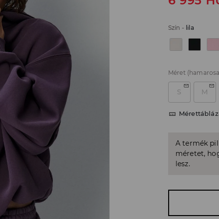
6 995
H
Szín
-
lila
Méret
(hamarosa
S
M
Mérettábláz
A termék pi
méretet, hog
lesz.