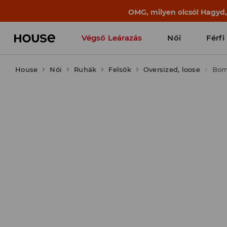
OMG, milyen olcsó! Hagyd
Végső Leárazás
Női
Férfi
House
Női
Ruhák
Felsők
Oversized, loose
Bom