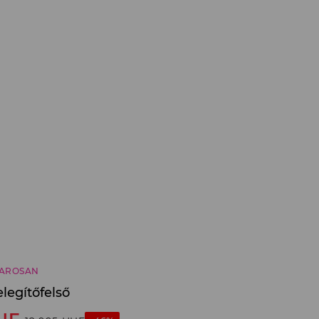
AROSAN
egítőfelső