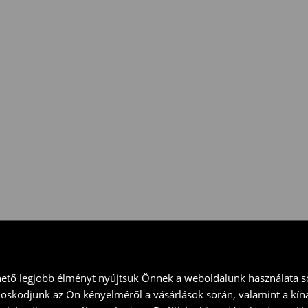
 vidd vissza a terméket
ványt és küld vissza a terméket
hető legjobb élményt nyújtsuk Önnek a weboldalunk használata so
doskodjunk az Ön kényelméről a vásárlások során, valamint a kín