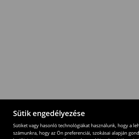
vonatkozik
.
⟶
További információ
Visszavételi irányelvek
-Magyarországon bármelyik House üzletbe
blokkal/számlával
-online üzleten keresztül
-töltsd ki az online visszaküldési nyomtat
⟶
További tudnivalók
Sütik engedélyezése
Sütiket vagy hasonló technológiákat használunk, hogy a le
számunkra, hogy az Ön preferenciái, szokásai alapján gon