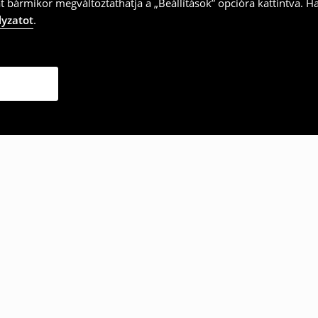
t bármikor megváltoztathatja a „Beállítások” opcióra kattintva. H
lyzatot
.
ották