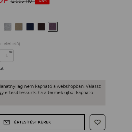
UF
-46%
12 995
HUF
n elérhető)
L
at
llanatnyilag nem kapható a webshopban. Válassz
y értesíthessünk, ha a termék újból kapható
ÉRTESÍTÉST KÉREK