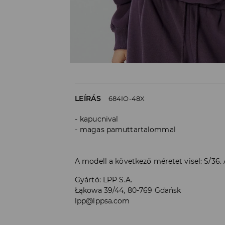
LEÍRÁS
684IO-48X
kapucnival
magas pamuttartalommal
A modell a következő méretet visel: S/36
Gyártó
:
LPP S.A.
Łąkowa 39/44, 80-769 Gdańsk
lpp@lppsa.com