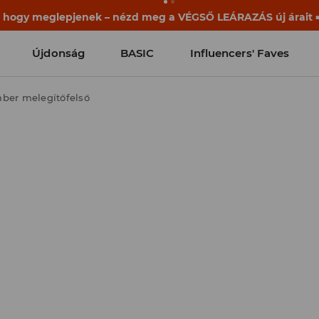
, hogy meglepjenek – nézd meg a VÉGSŐ LEÁRAZÁS új árait ➡
Újdonság
BASIC
Influencers' Faves
ber melegítőfelső