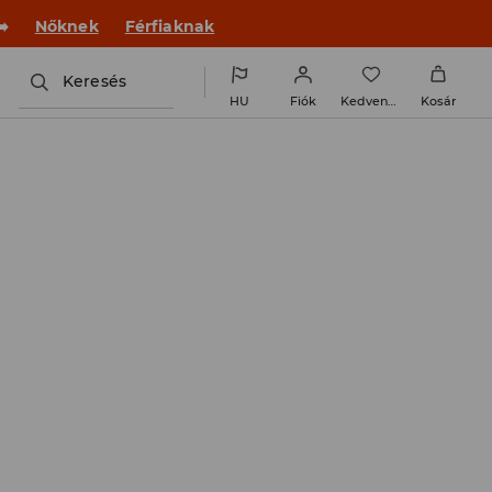
️
Nőknek
Férfiaknak
Keresés
HU
Fiók
Kedvencek
Kosár