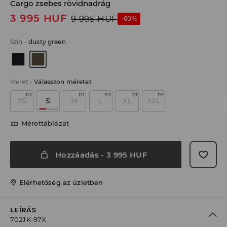
Cargo zsebes rövidnadrág
3 995
HUF
9 995
HUF
-60%
Szín
-
dusty green
Méret
-
Válasszon méretet
XS
S
M
L
XL
XXL
Mérettáblázat
Hozzáadás
-
3 995
HUF
Elérhetőség az üzletben
LEÍRÁS
702JK-97X