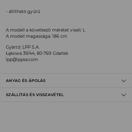
állítható gyűrű
A modell a következő méretet viseli: L
A modell magassága: 186 cm
Gyártó
:
LPP S.A.
Łąkowa 39/44, 80-769 Gdańsk
lpp@lppsa.com
ANYAG ÉS ÁPOLÁS
SZÁLLÍTÁS ÉS VISSZAVÉTEL
ELSŐ SZÖVET
:
98% PAMUT, 2% ELASZTÁN
ELSŐ BÉLÉS
:
80% POLIÉSZTER, 20% PAMUT
Szállítási irányelvek
Áruházi
átvétel
House
(5 - 10 munkanap)
0,00 HUF
/ Online fizetés (PayPal, PayU, Google Pay)