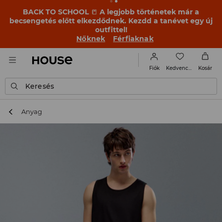
BACK TO SCHOOL
📒
A legjobb történetek már a
becsengetés előtt elkezdődnek. Kezdd a tanévet egy új
outfittel!
Nőknek
Férfiaknak
Kedvencek
Fiók
Kosár
Keresés
Anyag