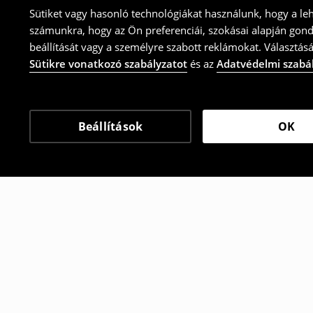
Sütiket vagy hasonló technológiákat használunk, hogy a le
számunkra, hogy az Ön preferenciái, szokásai alapján gon
beállítását vagy a személyre szabott reklámokat. Választásá
Sütikre vonatkozó szabályzatot
és az
Adatvédelmi szabá
Beállítások
OK