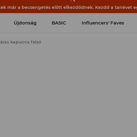
ek már a becsengetés előtt elkezdődnek. Kezdd a tanévet egy
Újdonság
BASIC
Influencers' Faves
áras kapucnis felső