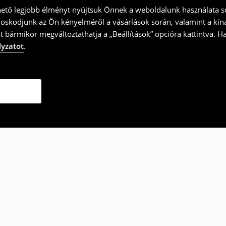
hető legjobb élményt nyújtsuk Önnek a weboldalunk használata so
doskodjunk az Ön kényelméről a vásárlások során, valamint a kín
t bármikor megváltoztathatja a „Beállítások” opcióra kattintva. H
lyzatot
.