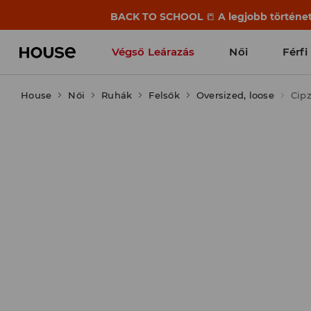
BACK TO SCHOOL
📒
A legjobb történet
Végső Leárazás
Női
Férfi
House
Női
Ruhák
Felsők
Oversized, loose
Cipz