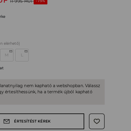
UF
-75%
11 995
HUF
rke
n elérhető)
M
L
at
llanatnyilag nem kapható a webshopban. Válassz
y értesíthessünk, ha a termék újból kapható
ÉRTESÍTÉST KÉREK