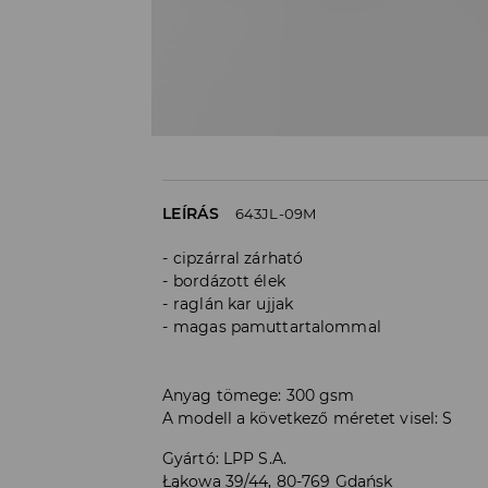
LEÍRÁS
643JL-09M
cipzárral zárható
bordázott élek
raglán kar ujjak
magas pamuttartalommal
Anyag tömege: 300 gsm
A modell a következő méretet visel: S
Gyártó
:
LPP S.A.
Łąkowa 39/44, 80-769 Gdańsk