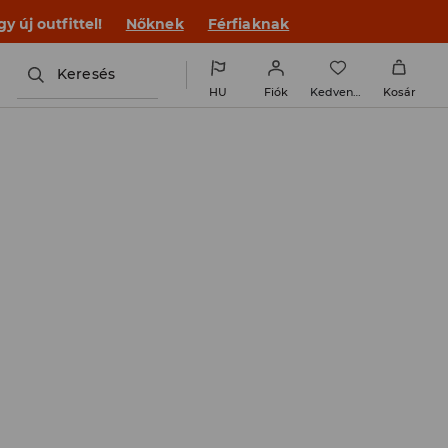
 új outfittel!
Nőknek
Férfiaknak
Keresés
HU
Fiók
Kedvencek
Kosár