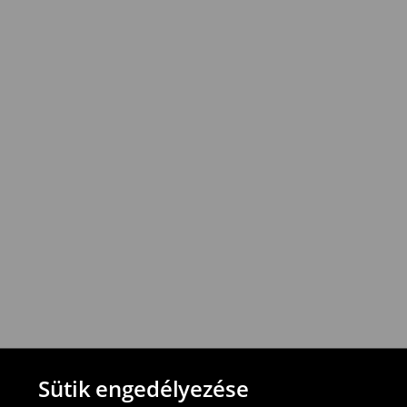
1895
HUF*
/
Utánvétes fizetés
*
A
kiszállítás
ingyenes
12
000
Ft
vagy
a
rendelések
esetén
!
Az
összeg
azonban
vonatkozik
.
⟶
További információ
Visszavételi irányelvek
-Magyarországon bármelyik House üzletbe
blokkal/számlával
-online üzleten keresztül
-töltsd ki az online visszaküldési nyomtat
⟶
További tudnivalók
Sütik engedélyezése