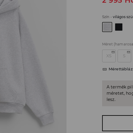
2 995
H
Szín
-
világos szü
Méret
(hamarosa
XS
S
Mérettábláz
A termék pi
méretet, hog
lesz.