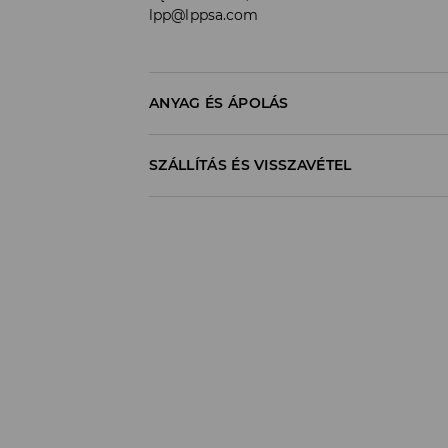
lpp@lppsa.com
ANYAG ÉS ÁPOLÁS
60% PAMUT, 40% POLIÉSZTER
SZÁLLÍTÁS ÉS VISSZAVÉTEL
Szállítási irányelvek
Áruházi
átvétel
House
(5 - 10 munkanap
0,00 HUF
/ Online fizetés (PayPal, PayU, Google 
DPD Pickup Point
(5 - 10 munkanap)
1195
HUF*
/ Online fizetés (PayPal, PayU, Google 
Packeta átvételi pontok
(5 - 10 munkan
1300
HUF*
/ Online fizetés (PayPal, PayU, Google
Futárszolgálat - Online fizetés
(5 - 10 
1395
HUF*
/ Online fizetés (PayPal, PayU, Google
Futárszolgálat - Utánvétes fizetés
(5 - 