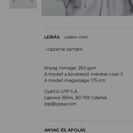
LEÍRÁS
428KH-09M
cipzárral zárható
Anyag tömege: 260 gsm
A modell a következő méretet visel: S
A modell magassága: 175 cm
Gyártó
:
LPP S.A.
Łąkowa 39/44, 80-769 Gdańsk
lpp@lppsa.com
ANYAG ÉS ÁPOLÁS