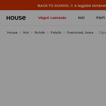
BACK TO SCHOOL
📒
A legjobb történet
Végső Leárazás
Női
Férfi
House
Női
Ruhák
Felsők
Oversized, loose
Cipz