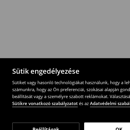
Visszavételi irányelvek
-Magyarországon bármelyik House üzletbe
blokkal/számlával
-online üzleten keresztül
-töltsd ki az online visszaküldési nyomtat
⟶
További tudnivalók
Sütik engedélyezése
Sütiket vagy hasonló technológiákat használunk, hogy a le
számunkra, hogy az Ön preferenciái, szokásai alapján gon
beállítását vagy a személyre szabott reklámokat. Választásá
Sütikre vonatkozó szabályzatot
és az
Adatvédelmi szabá
Beállítások
OK