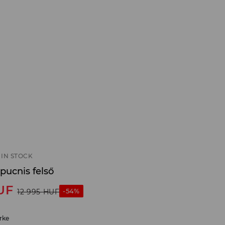
IN STOCK
pucnis felső
UF
-54%
12 995
HUF
rke