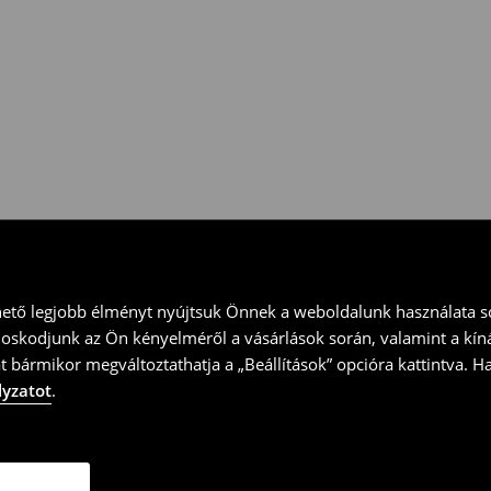
 vidd vissza a terméket
ványt és küld vissza a terméket
hető legjobb élményt nyújtsuk Önnek a weboldalunk használata so
doskodjunk az Ön kényelméről a vásárlások során, valamint a kín
t bármikor megváltoztathatja a „Beállítások” opcióra kattintva. H
lyzatot
.