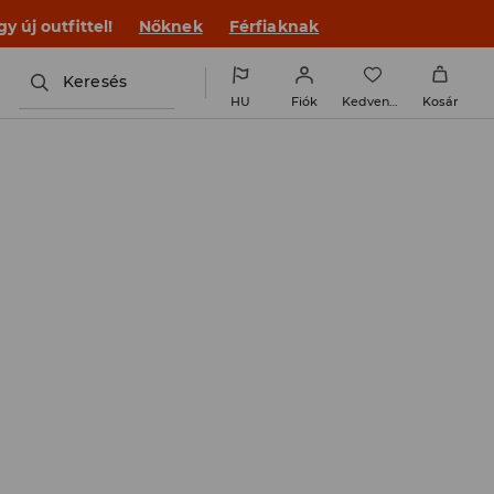
 új outfittel!
Nőknek
Férfiaknak
Keresés
HU
Fiók
Kedvencek
Kosár