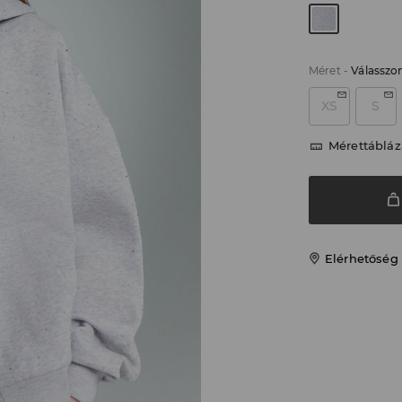
Méret
-
Válasszo
XS
S
Mérettábláz
Elérhetőség