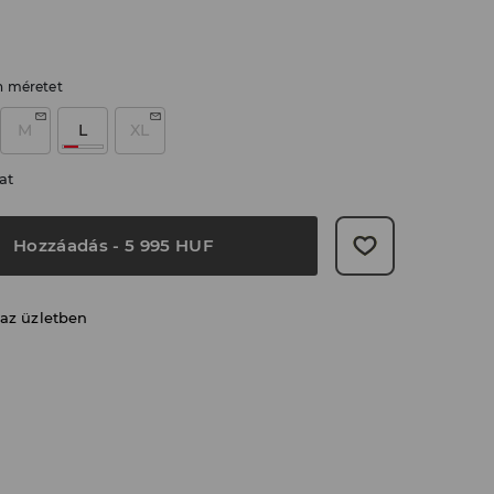
n méretet
M
L
XL
at
Hozzáadás
-
5 995
HUF
 az üzletben