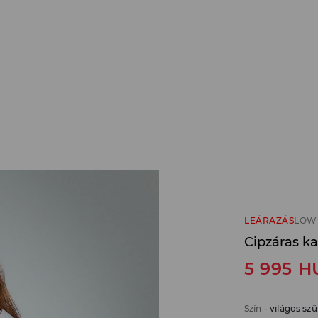
LEÁRAZÁS
LOW 
Cipzáras ka
5 995
H
Szín
-
világos szü