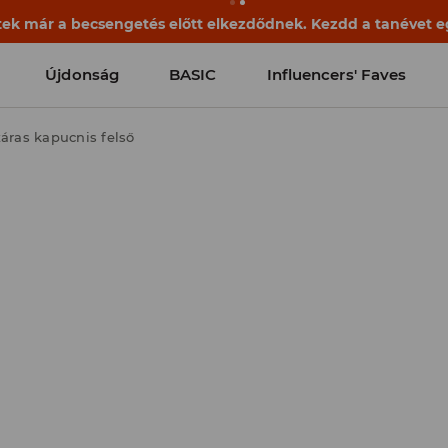
ek már a becsengetés előtt elkezdődnek. Kezdd a tanévet egy
Újdonság
BASIC
Influencers' Faves
áras kapucnis felső