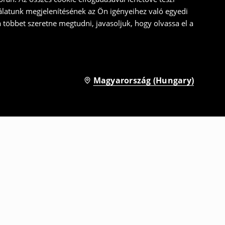
álatunk megjelenítésének az Ön igényeihez való egyedi
a többet szeretne megtudni, javasoljuk, hogy olvassa el a
Magyarország (Hungary)