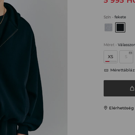
5 995
H
Szín
-
fekete
Méret
-
Válasszo
XS
S
Mérettábláz
Elérhetőség