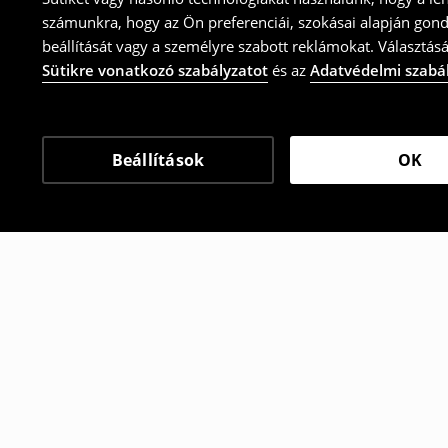
számunkra, hogy az Ön preferenciái, szokásai alapján gon
beállítását vagy a személyre szabott reklámokat. Választásá
Sütikre vonatkozó szabályzatot
és az
Adatvédelmi szabá
Beállítások
OK
Más vásárlók is választ