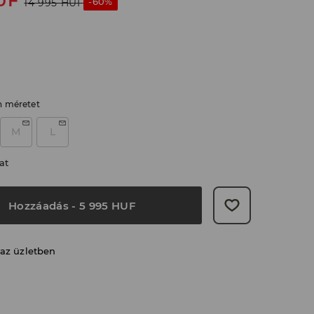
UF
-60%
14 995
HUF
n méretet
M
L
at
Hozzáadás
-
5 995
HUF
 az üzletben