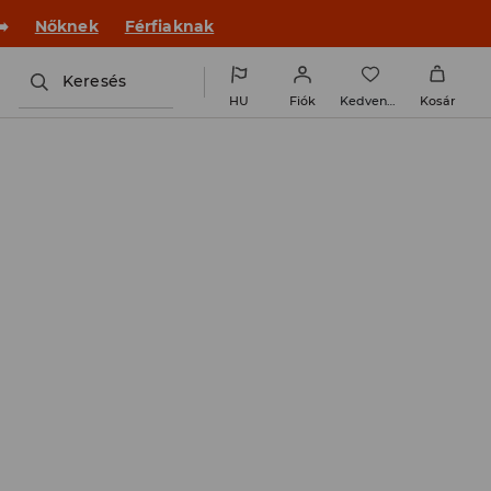
 új outfittel!
Nőknek
Férfiaknak
Keresés
HU
Fiók
Kedvencek
Kosár