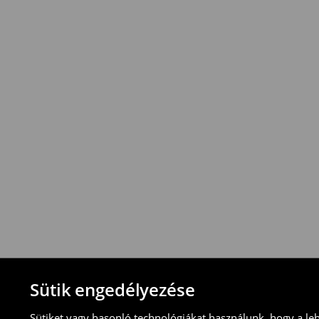
*
A
kiszállítás
ingyenes
12
000
Ft
vagy
a
rendelések
esetén
!
Az
összeg
azonban
vonatkozik
.
⟶
További információ
Visszavételi irányelvek
-Magyarországon bármelyik House üzletbe
blokkal/számlával
-online üzleten keresztül
-töltsd ki az online visszaküldési nyomtat
⟶
További tudnivalók
Sütik engedélyezése
Sütiket vagy hasonló technológiákat használunk, hogy a le