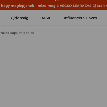
ek már a becsengetés előtt elkezdődnek. Kezdd a tanévet egy
Újdonság
BASIC
Influencers' Faves
pzáras kapucnis felső