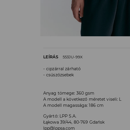
LEÍRÁS
553JU-99X
cipzárral zárható
csúszózsebek
Anyag tömege: 360 gsm
A modell a következő méretet viseli: L
A modell magassága: 186 cm
Gyártó
:
LPP S.A.
Łąkowa 39/44, 80-769 Gdańsk
lpp@lppsa.com