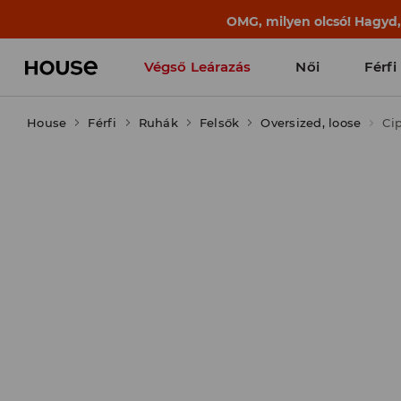
BACK TO SCHOOL
📒
A legjobb történet
Végső Leárazás
Női
Férfi
House
Férfi
Ruhák
Felsők
Oversized, loose
Ci