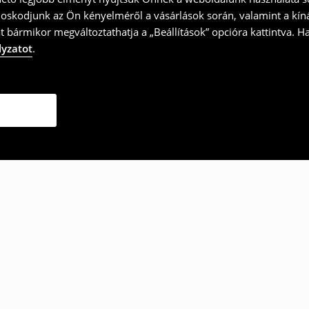
doskodjunk az Ön kényelméről a vásárlások során, valamint a kín
t bármikor megváltoztathatja a „Beállítások” opcióra kattintva. H
lyzatot
.
ották